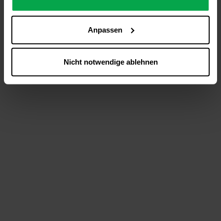
analysieren (Statistik-Cookies),
Inhalte und Funktionen an Ihre Interessen anzupassen
Anpassen
(Personalisierungs-Cookies)
Werbung in Übereinstimmung mit Ihren Interessen
anzuzeigen (Marketing-Cookies) sowie
Nicht notwendige ablehnen
….
Diese Einwilligung gilt für alle Online-Dienste der
Westfalen-Gruppe, die ein gemeinsames Consent-
Management-System nutzen. Ihre Entscheidung wird
domainübergreifend erkannt und respektiert, damit Sie
nicht auf jeder Plattform erneut zustimmen müssen.
Betroffene Online-Dienste:
westfalen.com,
hub.westfalen.com
Rechtsgrundlage:
Art. 6 Abs. 1 lit. a DSGVO i. V. m. § 25 Abs. 1 TDDDG
(für optionale Cookies),
§ 25 Abs. 1 TDDDG (für technisch notwendige
Cookies).