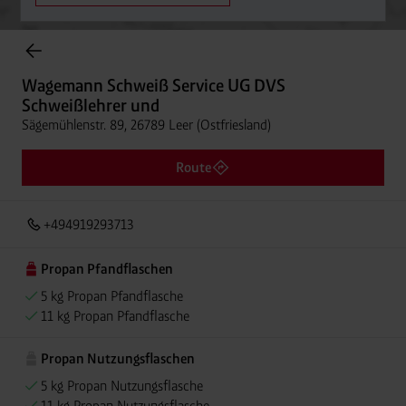
Onlineshop Flaschengase
Wagemann Schweiß Service UG DVS
Schweißlehrer und
Sägemühlenstr. 89, 26789 Leer (Ostfriesland)
Route
+494919293713
Propan Pfandflaschen
5 kg Propan Pfandflasche
11 kg Propan Pfandflasche
Propan Nutzungsflaschen
5 kg Propan Nutzungsflasche
11 kg Propan Nutzungsflasche