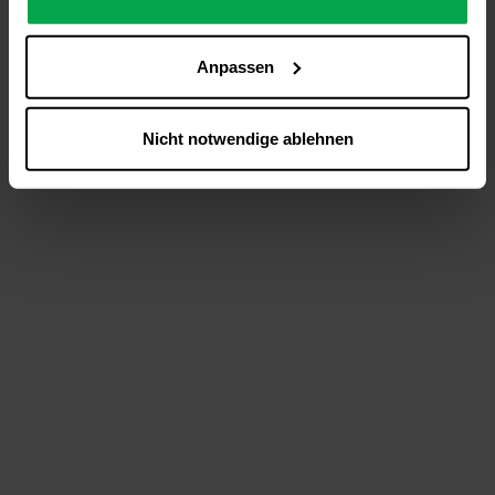
analysieren (Statistik-Cookies),
Inhalte und Funktionen an Ihre Interessen anzupassen
Anpassen
(Personalisierungs-Cookies)
Werbung in Übereinstimmung mit Ihren Interessen
anzuzeigen (Marketing-Cookies) sowie
Nicht notwendige ablehnen
….
Diese Einwilligung gilt für alle Online-Dienste der
Westfalen-Gruppe, die ein gemeinsames Consent-
Management-System nutzen. Ihre Entscheidung wird
domainübergreifend erkannt und respektiert, damit Sie
nicht auf jeder Plattform erneut zustimmen müssen.
Betroffene Online-Dienste:
westfalen.com,
hub.westfalen.com
Rechtsgrundlage:
Art. 6 Abs. 1 lit. a DSGVO i. V. m. § 25 Abs. 1 TDDDG
(für optionale Cookies),
§ 25 Abs. 1 TDDDG (für technisch notwendige
Cookies).