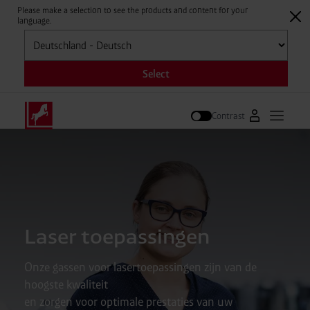
Please make a selection to see the products and content for your
language.
Selecteren
Select
Contrast
Naar Westfal
Hoofdm
Zoek op
Laser toepassingen
Onze gassen voor lasertoepassingen zijn van de
hoogste kwaliteit
en zorgen voor optimale prestaties van uw