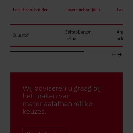
Laserbrandsnijden
Lasersmeltsnijden
Laserlas
Stikstof, argon,
Argon,
Zuurstof
helium
helium
Wij adviseren u graag bij
het maken van
materiaalafhankelijke
keuzes: