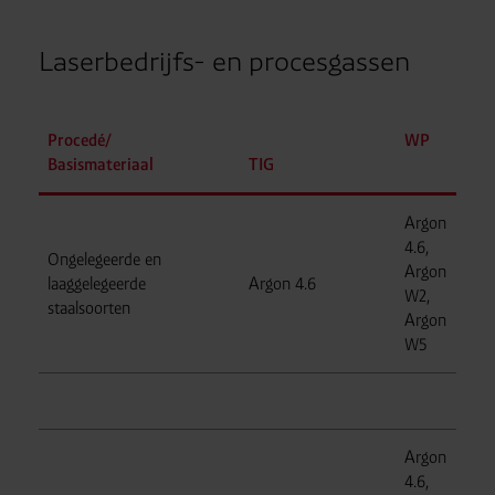
Laserbedrijfs- en procesgassen
Procedé/
WP
Basismateriaal
TIG
Argon
4.6,
Ongelegeerde en
Argon
laaggelegeerde
Argon 4.6
W2,
staalsoorten
Argon
W5
Argon
4.6,