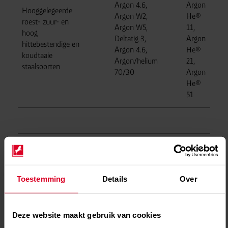
Argon 4.6,
Argon
Hooggelegeerde
Argon W2,
He®
roest- zuur- en
Argon W5,
11,
hoog
Deltatig 3,
Argon
hittebestendige en
Argon 4.6,
He®
koudtaaie
Argon/helium
21,
staalsoorten
70/30
Argon
He®
51
Argon
Argon/helium
He®
50/50, Argon
11,
Aluminium,
Toestemming
Details
Over
He® 11,
Argon
aluminiumlegeringen
Argon He®
He®
koper en koper-
21, Argon
21,
legeringen
He® 51,
Argon
Deze website maakt gebruik van cookies
Argon
He®