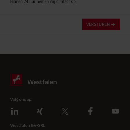
Binnen 24 uur nemen wij contact op.
VERSTUREN
Friendly
Captcha ⇗
Anti-robotverificatie
Klik om te starten
Volg ons op:
Westfalen BV-SRL