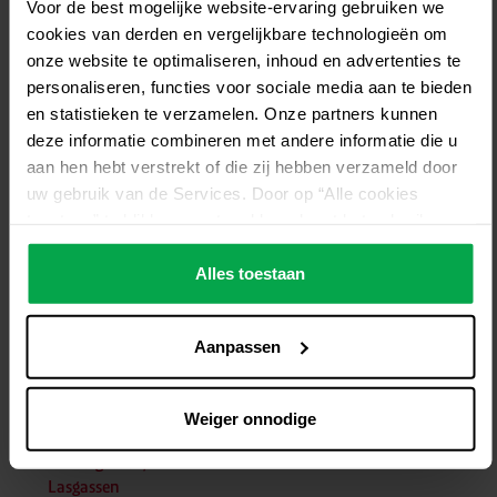
Voor de best mogelijke website-ervaring gebruiken we
51
cookies van derden en vergelijkbare technologieën om
onze website te optimaliseren, inhoud en advertenties te
personaliseren, functies voor sociale media aan te bieden
en statistieken te verzamelen. Onze partners kunnen
Nikkel,
Argon W2,
Argon
deze informatie combineren met andere informatie die u
nikkellegeringen
Argon W5
W5
aan hen hebt verstrekt of die zij hebben verzameld door
uw gebruik van de Services. Door op “Alle cookies
toestaan” te klikken, gaat u akkoord met het gebruik van
alle cookies, inclusief de gegevensverwerking en het
Gasgevoelige
Argon
doorgeven ervan aan derden in overeenstemming met
Alles toestaan
Argon 5.0
materialen
5.0
onze gegevensbeschermingsverklaring. Dit omvat ook,
voor een beperkte periode, uw toestemming in
Aanpassen
overeenstemming met artikel 49 (1) (a) AVG voor
gegevensverwerking buiten de EER, bijvoorbeeld in de
VS. In deze landen kan, ondanks een zorgvuldige selectie
Weiger onnodige
en inzet van dienstverleners, het hoge Europese niveau
van gegevensbescherming niet noodzakelijkerwijs
Procesgassen,
Ar
N2
He
worden gegarandeerd. Als gegevens naar de VS worden
Lasgassen