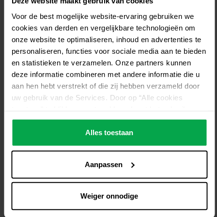
Deze website maakt gebruik van cookies
van bier. Zodra de tap wordt geopend, duwt het drijfgas het
bier naar boven en neemt de druk af, waardoor koolzuur
Voor de best mogelijke website-ervaring gebruiken we
gaat schuimen. Er is daarom voldoende koolzuurgas nodig
cookies van derden en vergelijkbare technologieën om
om voor schuim te zorgen.
onze website te optimaliseren, inhoud en advertenties te
personaliseren, functies voor sociale media aan te bieden
en statistieken te verzamelen. Onze partners kunnen
deze informatie combineren met andere informatie die u
aan hen hebt verstrekt of die zij hebben verzameld door
Contactformulier
uw gebruik van de Services. Door op “Alle cookies
Productinteresse*
toestaan” te klikken, gaat u akkoord met het gebruik van
alle cookies, inclusief de gegevensverwerking en het
doorgeven ervan aan derden in overeenstemming met
Alles toestaan
onze gegevensbeschermingsverklaring. Dit omvat ook,
Bedrijfsnaam*
voor een beperkte periode, uw toestemming in
Aanpassen
overeenstemming met artikel 49 (1) (a) AVG voor
gegevensverwerking buiten de EER, bijvoorbeeld in de
Naam*
VS. In deze landen kan, ondanks een zorgvuldige selectie
Weiger onnodige
en inzet van dienstverleners, het hoge Europese niveau
van gegevensbescherming niet noodzakelijkerwijs