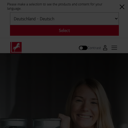
Please make a selection to see the products and content for your
language.
Selecteren
Select
Contrast
Naar Westfal
Hoofdm
Zoek op