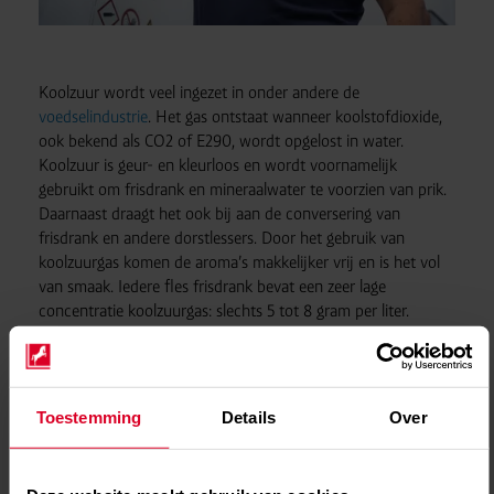
Koolzuur wordt veel ingezet in onder andere de
voedselindustrie
. Het gas ontstaat wanneer koolstofdioxide,
ook bekend als CO2 of E290, wordt opgelost in water.
Koolzuur is geur- en kleurloos en wordt voornamelijk
gebruikt om frisdrank en mineraalwater te voorzien van prik.
Daarnaast draagt het ook bij aan de conversering van
frisdrank en andere dorstlessers. Door het gebruik van
koolzuurgas komen de aroma’s makkelijker vrij en is het vol
van smaak. Iedere fles frisdrank bevat een zeer lage
concentratie koolzuurgas: slechts 5 tot 8 gram per liter.
Hierdoor vormt het geen gevaar voor de gezondheid. Het
toevoegen van CO2 aan dranken heet carboniseren. Door de
frisse en zure smaak is de drank extra dorstlessend en langer
houdbaar. Het gas staat ook bekend als E-nummer E290.
Toestemming
Details
Over
Koolzuur is niet alleen nuttig bij het creëren van de prik in
frisdrank, maar dient in de horeca als drijfgas bij het tappen