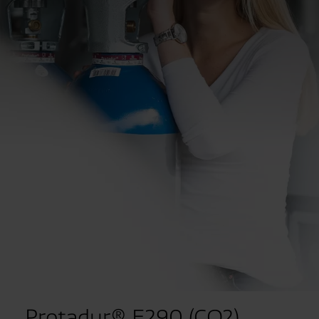
Protadur® E290 (CO2)