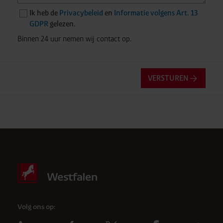
Ik heb de
Privacybeleid
en
Informatie volgens Art. 13
GDPR
gelezen.
Binnen 24 uur nemen wij contact op.
VERSTUREN
Friendly
Captcha ⇗
Anti-robotverificatie
Klik om te starten
Volg ons op: