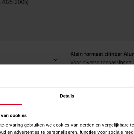
 17025: 2005).
Klein formaat cilinder Al
Voor diverse toepassingen i
noodzakelijk. Het gebruik va
redenen hebben.
Meer over klein formaat cilinde
Details
Divox® duikgassen voor be
In de duikwereld worden gas
 van cookies
duiken. Daarbij zijn sameng
ite-ervaring gebruiken we cookies van derden en vergelijkbare 
essentiële componenten va
oud en advertenties te personaliseren, functies voor sociale med