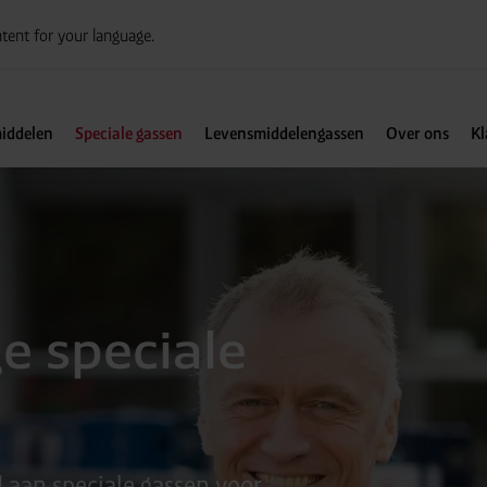
tent for your language.
iddelen
Speciale gassen
Levensmiddelengassen
Over ons
Kl
 speciale
 aan speciale gassen voor