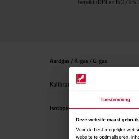
bereikt (DIN en ISO / IES
Aardgas / K-gas / G-gas
Kalibratiemengsels
Toestemming
Isotopen/isotopenmengsels
Deze website maakt gebruik
Voor de best mogelijke webs
website te optimaliseren, inh