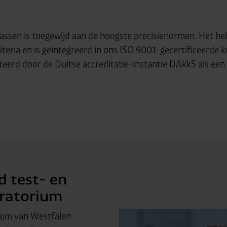
ssen is toegewijd aan de hoogste precisienormen. Het hel
iteria en is geïntegreerd in ons ISO 9001-gecertificeerd
iteerd door de Duitse accreditatie-instantie DAkkS als ee
d test- en
oratorium
trum van Westfalen