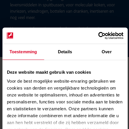
levensmiddelen in spuitbussen, voor moleculair koken, voor
invriezen, vriesdrogen, bottelen van dranken, inertiseren en
nog veel meer.
Voor meer informatie over vloeibare stikstof verwijzen wij u
naar het productinformatieblad in het
klantenportaal
.
Toestemming
Details
Over
Contactformulier
Deze website maakt gebruik van cookies
Productinteresse*
Voor de best mogelijke website-ervaring gebruiken we
cookies van derden en vergelijkbare technologieën om
onze website te optimaliseren, inhoud en advertenties te
Bedrijfsnaam*
personaliseren, functies voor sociale media aan te bieden
en statistieken te verzamelen. Onze partners kunnen
deze informatie combineren met andere informatie die u
aan hen hebt verstrekt of die zij hebben verzameld door
Naam*