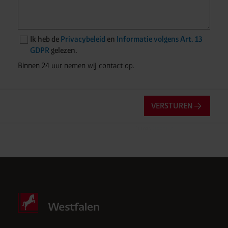
Weiger alle optionele cookies door op “Onnodige cookies
weigeren” te klikken.
U kunt uw toestemming op elk
moment intrekken of aanpassen via de cookies-link in
Ik heb de
Privacybeleid
en
Informatie volgens Art. 13
de voettekst van de website
GDPR
gelezen.
Binnen 24 uur nemen wij contact op.
VERSTUREN
Friendly
Captcha ⇗
Anti-robotverificatie
Klik om te starten