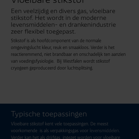
Een veelzijdig en divers gas, vloeibare
stikstof. Het wordt in de moderne
levensmiddelen- en drankenindustrie
zeer flexibel toegepast.
Stikstof is als hoofdcomponent van de normale
omgevingslucht kleur, reuk en smaakloos. Verder is het
reactieremmend, niet brandbaar en onschadelijk ten aanzien
van voedingsfysiologie. Bij Westfalen wordt stikstof
cryogeen geproduceerd door luchtsplitsing.
Typische toepassingen
Vloeibare stikstof kent vele toepassingen. De meest
voorkomende is als verpakkingsgas voor
levensmiddelen
.
Verder kan het als drijfgas ingezet worden voor vloeibare