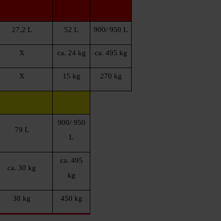
27,2 L
52 L
900/ 950 L
X
ca. 24 kg
ca. 495 kg
X
15 kg
270 kg
900/ 950
79 L
L
ca. 495
ca. 30 kg
kg
38 kg
450 kg