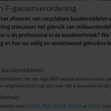
n F-gassenverordening
 het afvoeren van recyclebare koudemiddelen 
ing stimuleert het gebruik van milieuvriende
or u als professional in de koudetechniek? We
ng en hoe we veilig en verantwoord gebruikte
 koudemiddelen
demiddelen met een lage GWP-waarde worden steeds vaker
n veiligheidsrisico's met zich mee. Het is essentieel om de 
lbeheer
middelen zoals
R404A
,
R507
,
R134A
,
R410A
en
R407C
is he