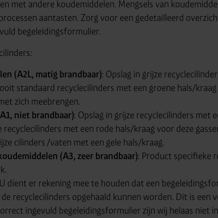
en met andere koudemiddelen. Mengsels van koudemiddele
ngprocessen aantasten. Zorg voor een gedetailleerd overzic
evuld begeleidingsformulier.
cilinders:
len
(A2L, matig brandbaar)
: Opslag in grijze recyclecilind
nooit standaard recyclecilinders met een groene hals/kraag
s met zich meebrengen.
(A1, niet brandbaar)
: Opslag in grijze recyclecilinders met
 recyclecilinders met een rode hals/kraag voor deze gasse
ijze cilinders /vaten met een gele hals/kraag.
 koudemiddelen
(A3, zeer brandbaar)
: Product specifieke r
ek.
 U dient er rekening mee te houden dat een begeleidingsfor
 de recyclecilinders opgehaald kunnen worden. Dit is een v
rrect ingevuld begeleidingsformulier zijn wij helaas niet i