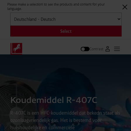
Please make a selection to see the products and content for your
language.
Selecteren
Select
Contrast
Naar Westfal
Hoofdm
Zoek op
Koudemiddel R-407C
R-407C is een HFC-koudemiddel dat bekedn staat als
ozonlaagvriendelijk gas. Het is bestemd voor
huishoudelijke en commerciële