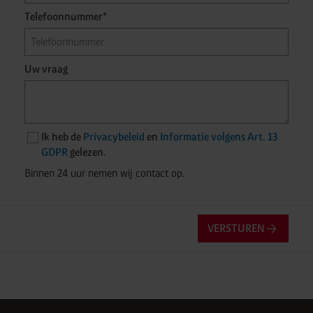
Telefoonnummer*
Uw vraag
Ik heb de
Privacybeleid
en
Informatie volgens Art. 13
GDPR
gelezen.
Binnen 24 uur nemen wij contact op.
VERSTUREN
Friendly
Captcha ⇗
Anti-robotverificatie
Klik om te starten