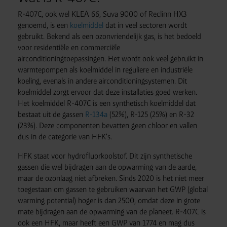
R-407C, ook wel KLEA 66, Suva 9000 of Reclinn HX3
genoemd, is een
koelmiddel
dat in veel sectoren wordt
gebruikt. Bekend als een ozonvriendelijk gas, is het bedoeld
voor residentiële en commerciële
airconditioningtoepassingen. Het wordt ook veel gebruikt in
warmtepompen als koelmiddel in reguliere en industriële
koeling, evenals in andere airconditioningsystemen. Dit
koelmiddel zorgt ervoor dat deze installaties goed werken.
Het koelmiddel R-407C is een synthetisch koelmiddel dat
bestaat uit de gassen
R-134a
(52%), R-125 (25%) en R-32
(23%). Deze componenten bevatten geen chloor en vallen
dus in de categorie van HFK's.
HFK staat voor hydrofluorkoolstof. Dit zijn synthetische
gassen die wel bijdragen aan de opwarming van de aarde,
maar de ozonlaag niet afbreken. Sinds 2020 is het niet meer
toegestaan om gassen te gebruiken waarvan het GWP (global
warming potential) hoger is dan 2500, omdat deze in grote
mate bijdragen aan de opwarming van de planeet. R-407C is
ook een HFK, maar heeft een GWP van 1774 en mag dus