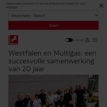
Please make a selection to see the products and content for your
language.
Selecteren
Select
Contrast
Naar Westfale
Hoofdm
Zoek op
Westfalen en Multigas: een
succesvolle samenwerking
van 20 jaar