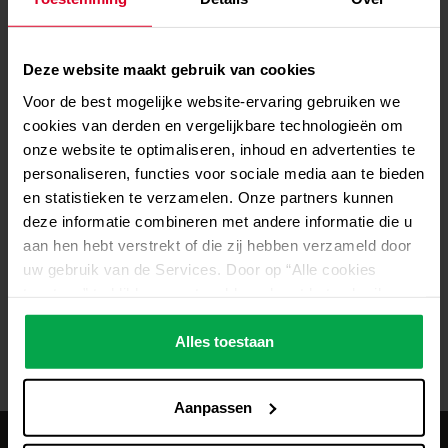
Deze website maakt gebruik van cookies
Voor de best mogelijke website-ervaring gebruiken we
cookies van derden en vergelijkbare technologieën om
onze website te optimaliseren, inhoud en advertenties te
personaliseren, functies voor sociale media aan te bieden
générales
16.07.2026
général
en statistieken te verzamelen. Onze partners kunnen
Westfalen Hörstel : le cœur
Réut
deze informatie combineren met andere informatie die u
battant de Westfalen
frigo
aan hen hebt verstrekt of die zij hebben verzameld door
sécu
uw gebruik van de Services. Door op “Alle cookies
toestaan” te klikken, gaat u akkoord met het gebruik van
alle cookies, inclusief de gegevensverwerking en het
doorgeven ervan aan derden in overeenstemming met
Alles toestaan
onze gegevensbeschermingsverklaring. Dit omvat ook,
voor een beperkte periode, uw toestemming in
Aanpassen
overeenstemming met artikel 49 (1) (a) AVG voor
gegevensverwerking buiten de EER, bijvoorbeeld in de