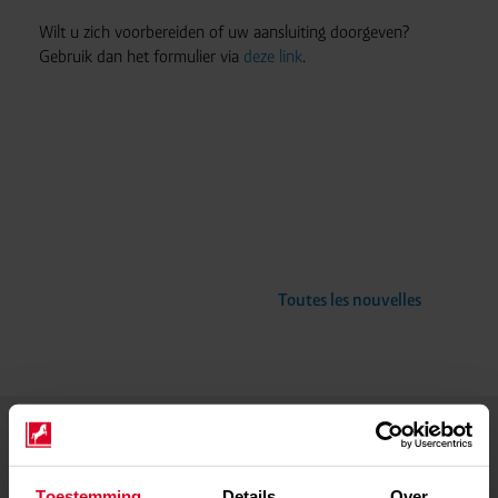
Wilt u zich voorbereiden of uw aansluiting doorgeven?
Gebruik dan het formulier via
deze link
.
Toutes les nouvelles
Toestemming
Details
Over