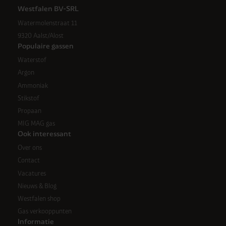
moment intrekken of aanpassen via de cookies-link in
Westfalen BV-SRL
de voettekst van de website
Watermolenstraat 11
9320 Aalst/Alost
Populaire gassen
Waterstof
Argon
Ammoniak
Stikstof
Propaan
MIG MAG gas
Ook interessant
Over ons
Contact
Vacatures
Nieuws & Blog
Westfalen shop
Gas verkooppunten
Informatie