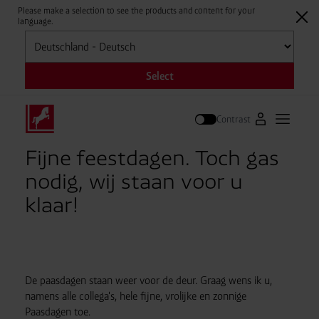
Please make a selection to see the products and content for your
language.
Selecteren
Select
Contrast
Naar Westfale
Hoofdm
Zoek op
Fijne feestdagen. Toch gas
nodig, wij staan voor u
klaar!
De paasdagen staan weer voor de deur. Graag wens ik u,
namens alle collega's, hele fijne, vrolijke en zonnige
Paasdagen toe.