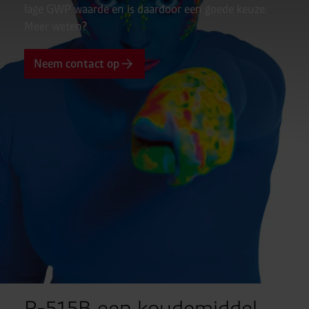
lage GWP waarde en is daardoor een goede keuze.
Meer weten?
Neem contact op
R-515B een koudemiddel