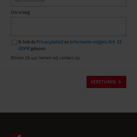
Uw vraag
Ik heb de
Privacybeleid
en
Informatie volgens Art. 13
GDPR
gelezen.
Binnen 24 uur nemen wij contact op.
VERSTUREN
Friendly
Captcha ⇗
Anti-robotverificatie
Klik om te starten