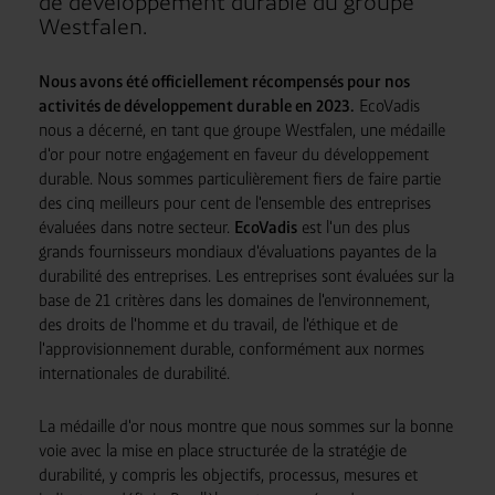
de développement durable du groupe
disponibles ou sans que tous les droits des personnes
Westfalen.
concernées soient applicables. Vous pouvez procéder à
des paramétrages individuels des cookies selon les
Nous avons été officiellement récompensés pour nos
catégories en cliquant sur « Ajuster ». Rejetez tous les
activités de développement durable en 2023.
EcoVadis
cookies facultatifs en cliquant sur « Rejeter les cookies
nous a décerné, en tant que groupe Westfalen, une médaille
inutiles ».
Vous pouvez révoquer ou modifier votre
d'or pour notre engagement en faveur du développement
consentement à tout moment en utilisant le lien
durable. Nous sommes particulièrement fiers de faire partie
cookie dans le pied de page du site.
des cinq meilleurs pour cent de l'ensemble des entreprises
évaluées dans notre secteur.
EcoVadis
est l'un des plus
grands fournisseurs mondiaux d'évaluations payantes de la
durabilité des entreprises. Les entreprises sont évaluées sur la
base de 21 critères dans les domaines de l'environnement,
des droits de l'homme et du travail, de l'éthique et de
l'approvisionnement durable, conformément aux normes
internationales de durabilité.
La médaille d'or nous montre que nous sommes sur la bonne
voie avec la mise en place structurée de la stratégie de
durabilité, y compris les objectifs, processus, mesures et