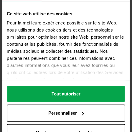
Postulez chez Westfalen
France
Ce site web utilise des cookies.
Pour la meilleure expérience possible sur le site Web,
Chez Westfalen France, nous recherchons des
nous utilisons des cookies tiers et des technologies
personnes qui ont de l'énergie et qui relèvent les
similaires pour optimiser notre site Web, personnaliser le
défis de l'avenir avec des idées et de la passion.
contenu et les publicités, fournir des fonctionnalités de
Vous vous sentez concerné(e) ? Alors envoyez-
médias sociaux et collecter des statistiques. Nos
nous votre candidature spontanée, CV inclus,
par mail ou par courrier à l'adresse suivante :
partenaires peuvent combiner ces informations avec
d'autres informations que vous leur avez fournies ou
qu'ils ont collectées lors de votre utilisation des Services.
Westfalen France
En cliquant sur « Autoriser tous les cookies », vous
Service Ressource Humaine
acceptez l'utilisation de tous les cookies, y compris le
Parc d'activités Belle Fontaine
traitement des données et leur transmission à des tiers
Tout autoriser
57780 Rosselange
conformément à notre déclaration de protection des
données. Cela inclut également, pour une durée limitée,
Postuler
Personnaliser
votre consentement, conformément à l'article 49,
paragraphe 1, point a) du RGPD, au traitement des
données en dehors de l'EEE, par exemple aux États-