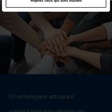
Rejetez ceux qui sont inutiles
Unis. Dans ces pays, malgré une sélection minutieuse et
l’engagement des prestataires de services, le niveau
européen élevé de protection des données ne peut pas
nécessairement être garanti. Si des données sont
transférées aux États-Unis, il existe par exemple un
risque que ces données soient traitées par les autorités
américaines à des fins de contrôle et de surveillance
sans que des recours juridiques efficaces soient
disponibles ou sans que tous les droits des personnes
concernées soient applicables. Vous pouvez procéder à
des paramétrages individuels des cookies selon les
catégories en cliquant sur « Ajuster ». Rejetez tous les
cookies facultatifs en cliquant sur « Rejeter les cookies
inutiles ».
Vous pouvez révoquer ou modifier votre
consentement à tout moment en utilisant le lien
cookie dans le pied de page du site.
Un employeur attrayant.
La sécurité et la santé de nos collaborateurs nous