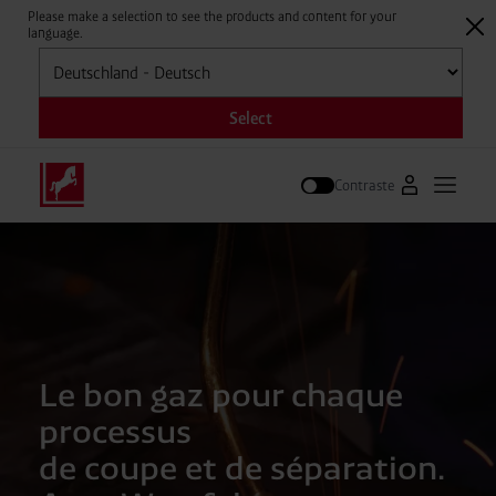
Please make a selection to see the products and content for your
language.
Sélectionner
Select
Contraste
Vers le porta
Ouvrir 
Suivre
Le bon gaz pour chaque
processus
de coupe et de séparation.