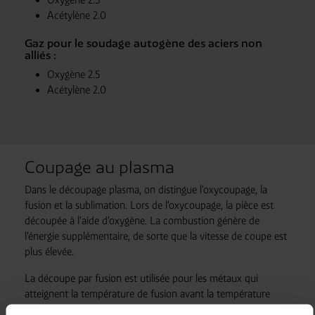
Acétylène 2.0
Gaz pour le soudage autogène des aciers non
alliés :
Oxygène 2.5
Acétylène 2.0
Coupage au plasma
Dans le découpage plasma, on distingue l'oxycoupage, la
fusion et la sublimation. Lors de l'oxycoupage, la pièce est
découpée à l'aide d'oxygène. La combustion génère de
l'énergie supplémentaire, de sorte que la vitesse de coupe est
plus élevée.
La découpe par fusion est utilisée pour les métaux qui
atteignent la température de fusion avant la température
d'inflammation et qui ne peuvent donc pas être découpés