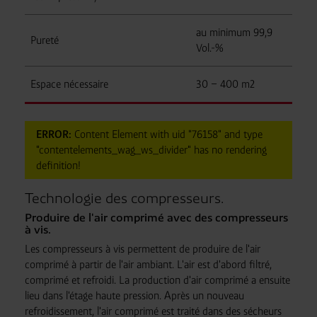
au minimum 99,9
Pureté
Vol.-%
Espace nécessaire
30 – 400 m2
ERROR:
Content Element with uid "76158" and type
"contentelements_wag_ws_divider" has no rendering
definition!
Technologie des compresseurs.
Produire de l'air comprimé avec des compresseurs
à vis.
Les compresseurs à vis permettent de produire de l'air
comprimé à partir de l'air ambiant. L'air est d'abord filtré,
comprimé et refroidi. La production d'air comprimé a ensuite
lieu dans l'étage haute pression. Après un nouveau
refroidissement, l'air comprimé est traité dans des sécheurs