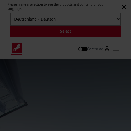
Please make a selection to see the products and content for your
language.
Sélectionner
Select
Contraste
Vers le portai
Ouvrir l
Suivre