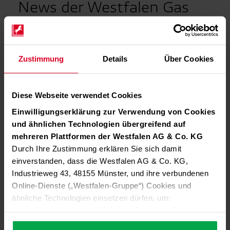
News der Westfalen Gas
Schweiz GmbH
Zustimmung
Details
Über Cookies
Hashtag
Diese Webseite verwendet Cookies
Einwilligungserklärung zur Verwendung von Cookies
und ähnlichen Technologien übergreifend auf
Rubrik
mehreren Plattformen der Westfalen AG & Co. KG
Durch Ihre Zustimmung erklären Sie sich damit
einverstanden, dass die Westfalen AG & Co. KG,
Industrieweg 43, 48155 Münster, und ihre verbundenen
Online-Dienste („Westfalen-Gruppe“) Cookies und
ähnliche Technologien einsetzen dürfen, um:
die Nutzung unserer Websites, Portale und Apps zu
ermöglichen (technisch notwendige Cookies),