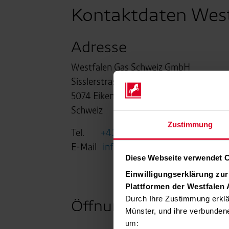
Kontaktdaten Wes
Adresse
Westfalen Gas Schweiz GmbH
Sisslerstrasse 11
5074 Eiken AG
Schweiz
Zustimmung
Tel.
+41 61 855 25 25
E-Mail
info(at)westfalen.ch
Diese Webseite verwendet 
Einwilligungserklärung zu
Plattformen der Westfalen
Durch Ihre Zustimmung erklä
Öffnungszeiten Büro 
Münster, und ihre verbunden
um: