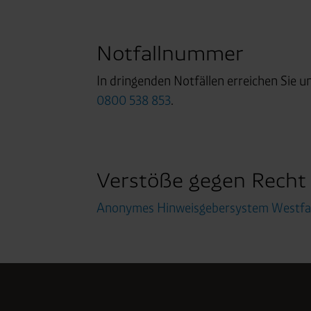
400 Tage, sofern nicht geset
Verantwortlicher:
Westfalen
Notfallnummer
In dringenden Notfällen erreichen Sie 
0800 538 853
.
Verstöße gegen Recht
Anonymes Hinweisgebersystem Westfale