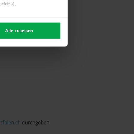
ookies),
Alle zulassen
s Consent-Management-System
f jeder Plattform erneut
. für Webanalyse, Hosting,
ttlung in ein Land ohne
GVO sicher (z. B. EU-
tfalen.ch
durchgeben.
male Speicherdauer beträgt