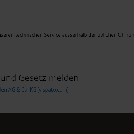
zlich anders vorgeschrieben oder technisch erforderlich.
 AG & Co. KG, Industrieweg 43, 48155 Münster E-Mail: datens
unseren technischen Service ausserhalb der üblichen Öffn
 und Gesetz melden
n AG & Co. KG (vispato.com)