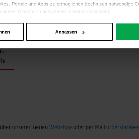
ites, Portale und Apps zu ermöglichen (technisch notwendige C
n
unserer Dienste zu analysieren (Statistik-Cookies),
 Ihre Interessen anzupassen (Personalisierungs-Cookies)
Uhr
ng mit Ihren Interessen anzuzeigen (Marketing-Cookies) sowie
ehnen
Anpassen
Uhr
 alle Online-Dienste der Westfalen-Gruppe, die ein gemeinsame
d domainübergreifend erkannt und respektiert, damit Sie nicht au
Uhr
Uhr
westfalen.com, hub.westfalen.com
 i. V. m. § 25 Abs. 1 TDDDG (für optionale Cookies),
echnisch notwendige Cookies).
ittlung:
Ihre Daten können an unsere Auftragsverarbeiter (z. B
 Partner in Drittländern übermittelt werden. Wenn eine Übermi
eau erfolgt, stellen wir geeignete Garantien gemäß Art. 46 DS
e über unseren neuen
Webshop
oder per Mail
orders(at)wes
en je nach Zweck unterschiedlich lange gespeichert. Die maxi