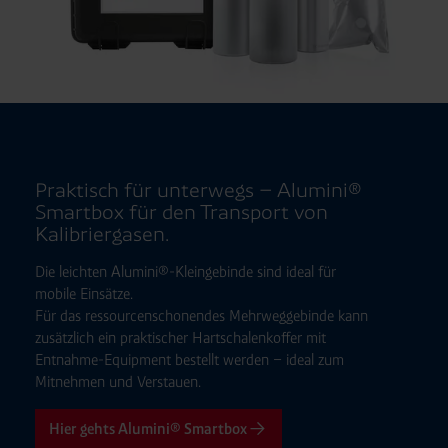
Empfänger und Datenübermittlung:
Ihre Daten können
an unsere Auftragsverarbeiter (z. B. für Webanalyse,
Hosting, Consent-Management) sowie an Partner in
Drittländern übermittelt werden. Wenn eine Übermittlung
in ein Land ohne angemessenes Datenschutzniveau
erfolgt, stellen wir geeignete Garantien gemäß Art. 46
DSGVO sicher (z. B. EU-Standardvertragsklauseln).
Praktisch für unterwegs – Alumini®
Speicherdauer:
Cookies werden je nach Zweck
Smartbox für den Transport von
unterschiedlich lange gespeichert. Die maximale
Kalibriergasen.
Speicherdauer beträgt 400 Tage, sofern nicht gesetzlich
Die leichten Alumini®-Kleingebinde sind ideal für
anders vorgeschrieben oder technisch erforderlich.
mobile Einsätze.
Verantwortlicher:
Westfalen AG & Co. KG, Industrieweg
Für das ressourcenschonendes Mehrweggebinde kann
43, 48155 Münster E-Mail: datenschutz@westfalen.com
zusätzlich ein praktischer Hartschalenkoffer mit
Entnahme-Equipment bestellt werden – ideal zum
Mitnehmen und Verstauen.
Hier gehts Alumini® Smartbox