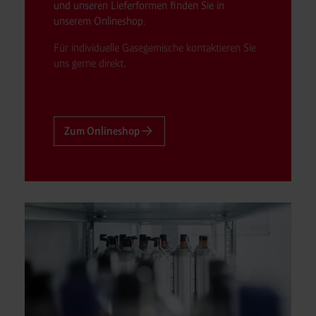
und unseren Lieferformen finden Sie in
unserem Onlineshop.
Für individuelle Gasegemische kontaktieren Sie
uns gerne direkt
.
Zum Onlineshop