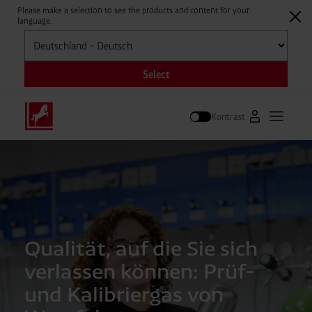
Please make a selection to see the products and content for your
language.
Auswählen
Select
Kontrast
Zum Westfale
Hauptm
Suche
Qualität, auf die Sie sich
verlassen können: Prüf-
und Kalibriergas von