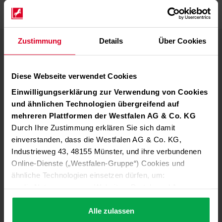
Zustimmung
Details
Über Cookies
Qualitätskontrollcheck mit dem
Analysenzertifikat.
Diese Webseite verwendet Cookies
Die Analyse von Gasgemischen erfolgt nach den Vorgaben
der DIN EN ISO 6143. Die Ergebnisse werden in einem
Einwilligungserklärung zur Verwendung von Cookies
Analysenzertifikat gemäss DIN EN ISO 6141 dokumentiert.
und ähnlichen Technologien übergreifend auf
Das Zertifikat enthält alle Angaben zu Herstellgenauigkeit,
mehreren Plattformen der Westfalen AG & Co. KG
Analysengenauigkeit und Standardabweichung.
Durch Ihre Zustimmung erklären Sie sich damit
Damit kann Westfalen als Kalibrierlabor die einwandfreie
einverstanden, dass die Westfalen AG & Co. KG,
Qualität der so erzeugten Gasgemische belegen.
Industrieweg 43, 48155 Münster, und ihre verbundenen
Online-Dienste („Westfalen-Gruppe“) Cookies und
Mehr zu Referenzmaterialien nach DIN
ähnliche Technologien einsetzen dürfen, um:
EN ISO 17034.
die Nutzung unserer Websites, Portale und Apps zu
ermöglichen (technisch notwendige Cookies),
Referenzmaterialien im Sinne der DIN EN ISO 17034 sind
die Leistung und Nutzung unserer Dienste zu
Alle zulassen
Stoffgemische mit präzise definierter Zusammensetzung, die