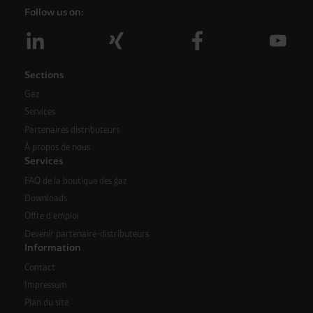
Follow us on:
inutiles ».
Vous pouvez révoquer ou modifier votre
consentement à tout moment en utilisant le lien
cookie dans le pied de page du site.
Sections
Gaz
Services
Partenaires distributeurs
À propos de nous
Services
FAQ de la boutique des gaz
Downloads
Offre d´emploi
Devenir partenaire-distributeurs
Information
Contact
Impressum
Plan du site