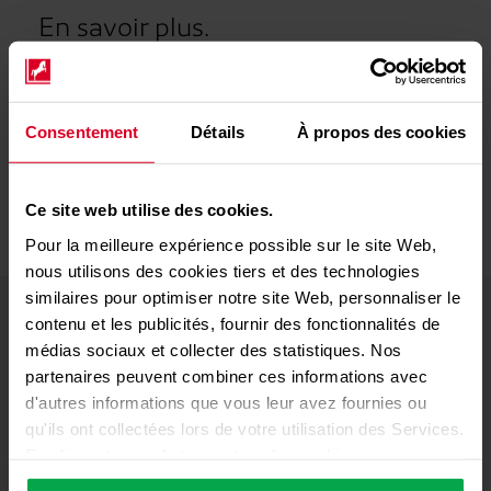
En savoir plus.
Boutique en ligne
Vers la boutique en ligne de gaz -
Vous cherchez un partenaires de distribution ? -
Consentement
Détails
À propos des cookies
Nos partenaires de distribution près de chez vous
Ce site web utilise des cookies.
Pour la meilleure expérience possible sur le site Web,
#Supplément énergie
nous utilisons des cookies tiers et des technologies
similaires pour optimiser notre site Web, personnaliser le
contenu et les publicités, fournir des fonctionnalités de
médias sociaux et collecter des statistiques. Nos
partenaires peuvent combiner ces informations avec
d'autres informations que vous leur avez fournies ou
qu'ils ont collectées lors de votre utilisation des Services.
En cliquant sur « Autoriser tous les cookies », vous
Dé
acceptez l'utilisation de tous les cookies, y compris le