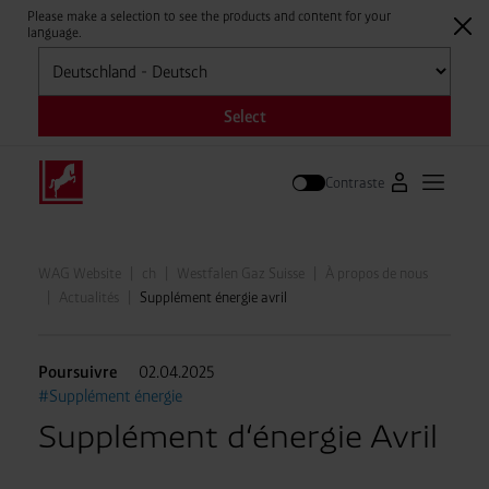
Please make a selection to see the products and content for your
language.
Sélectionner
Select
Contraste
Vers le portai
Ouvrir l
Suivre
WAG Website
ch
Westfalen Gaz Suisse
À propos de nous
Actualités
Supplément énergie avril
Poursuivre
02.04.2025
#Supplément énergie
Supplément d‘énergie Avril