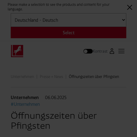
Please make a selection to see the products and content for your
language.
Auswählen
Select
Kontrast
Zum Westfale
Hauptm
Suche
Unternehmen
Presse + News
Öffnungszeiten über Pfingsten
Unternehmen
06.06.2025
#Unternehmen
Öffnungszeiten über
Pfingsten