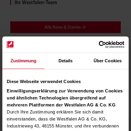
Ihr Westfalen-Team
Alle News & Stories
Mehr Informationen zum Thema.
Zustimmung
Details
Über Cookies
Zum Gase Onlineshop -
Gaseshop Westfalen Schweiz
Sie suchen einen Vertriebspartner? -
Hier finden Sie Ihren in der Nähe
Diese Webseite verwendet Cookies
Einwilligungserklärung zur Verwendung von Cookies
und ähnlichen Technologien übergreifend auf
mehreren Plattformen der Westfalen AG & Co. KG
#Unternehmen
Durch Ihre Zustimmung erklären Sie sich damit
einverstanden, dass die Westfalen AG & Co. KG,
Industrieweg 43, 48155 Münster, und ihre verbundenen