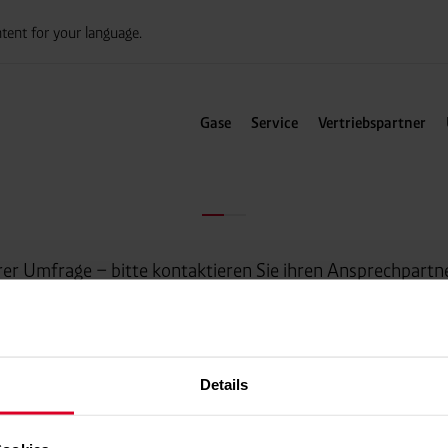
tent for your language.
Gase
Service
Vertriebspartner
hrer Umfrage – bitte kontaktieren Sie ihren Ansprechpartn
Details