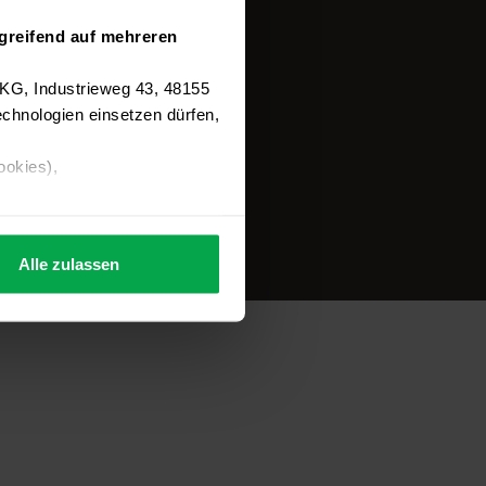
greifend auf mehreren
 KG, Industrieweg 43, 48155
chnologien einsetzen dürfen,
ookies),
Alle zulassen
s Consent-Management-System
f jeder Plattform erneut