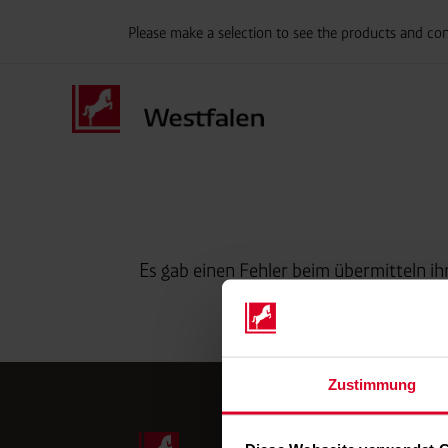
Please make a selection to see the products and con
Es gab einen Fehler beim übermitteln i
Zustimmung