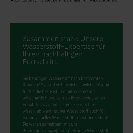
(für optionale Cookies),
§ 25 Abs. 1 TDDDG (für technisch notwendige
Cookies).
Zusammen stark: Unsere
Empfänger und Datenübermittlung:
Ihre Daten können
Wasserstoff-Expertise für
an unsere Auftragsverarbeiter (z. B. für Webanalyse,
Hosting, Consent-Management) sowie an Partner in
Ihren nachhaltigen
Drittländern übermittelt werden. Wenn eine Übermittlung
Fortschritt.
in ein Land ohne angemessenes Datenschutzniveau
erfolgt, stellen wir geeignete Garantien gemäß Art. 46
Sie benötigen Wasserstoff nach bestimmten
DSGVO sicher (z. B. EU-Standardvertragsklauseln).
Kriterien? Sie sind sich unsicher, welche Lösung
Speicherdauer:
Cookies werden je nach Zweck
für Sie die beste ist, um mit Wasserstoff
unterschiedlich lange gespeichert. Die maximale
wirtschaftlich und zeitnah ihren ökologischen
Speicherdauer beträgt 400 Tage, sofern nicht gesetzlich
Fußabdruck zu reduzieren? Sie möchten
anders vorgeschrieben oder technisch erforderlich.
wissen, ab wann grüner Wasserstoff auch für
Verantwortlicher:
Westfalen AG & Co. KG, Industrieweg
Ihr individuelles Wasserstoffprojekt bereitsteht?
43, 48155 Münster E-Mail: datenschutz@westfalen.com
Sie wollen gemeinsam mit uns
Produktionskapazitäten für grünen Wasserstoff