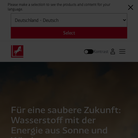
Please make a selection to see the products and content for your
language.
Auswählen
Select
Kontrast
Zum Westfale
Hauptm
Suche
Für eine saubere Zukunft:
Wasserstoff mit der
Energie aus Sonne und