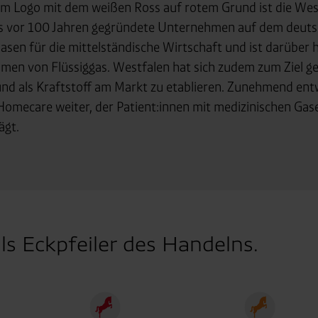
 Partner in Drittländern übermittelt werden. Wenn eine Übermi
dem Logo mit dem weißen Ross auf rotem Grund ist die Wes
eau erfolgt, stellen wir geeignete Garantien gemäß Art. 46 DS
das vor 100 Jahren gegründete Unternehmen auf dem deut
sen für die mittelständische Wirtschaft und ist darüber
en je nach Zweck unterschiedlich lange gespeichert. Die maxi
en von Flüssiggas. Westfalen hat sich zudem zum Ziel ges
zlich anders vorgeschrieben oder technisch erforderlich.
e und als Kraftstoff am Markt zu etablieren. Zunehmend e
 AG & Co. KG, Industrieweg 43, 48155 Münster E-Mail: datens
Homecare weiter, der Patient:innen mit medizinischen Gas
ägt.
 Eckpfeiler des Handelns.