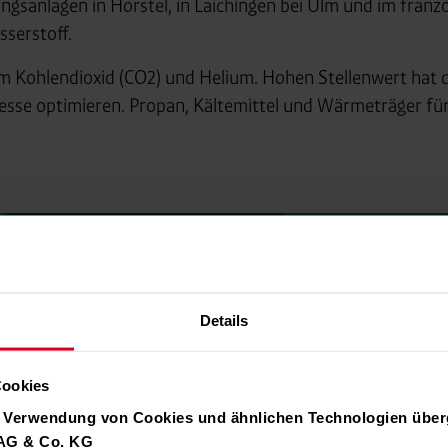
ungsanlagen in Hörstel, in Laichingen bei Ulm und im fran
serstoff.
ohlendioxid (CO2) und Helium. Hohen Stellenwert hat di
esse optimieren. Propan, Kältemittel und Wärmeträger für
Details
Cookies
r Verwendung von Cookies und ähnlichen Technologien über
 AG & Co. KG