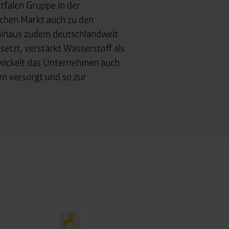
ttlung in ein Land ohne
tfalen Gruppe in der
GVO sicher (z. B. EU-
schen Markt auch zu den
 hinaus zudem deutschlandweit
male Speicherdauer beträgt
etzt, verstärkt Wasserstoff als
ntwickelt das Unternehmen auch
chutz@westfalen.com
en versorgt und so zur