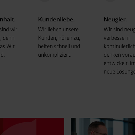
halt.
Kundenliebe.
Neugier.
ind wir
Wir lieben unsere
Wir sind neug
, denn
Kunden, hören zu,
verbessern
das Wir
helfen schnell und
kontinuierlich
d.
unkompliziert.
denken vora
entwickeln i
neue Lösunge