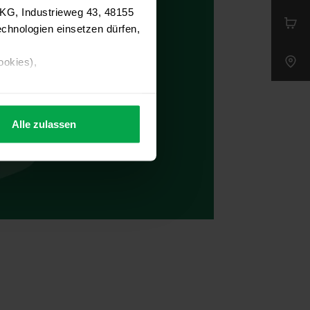
 KG, Industrieweg 43, 48155
chnologien einsetzen dürfen,
ookies),
Alle zulassen
s Consent-Management-System
f jeder Plattform erneut
. für Webanalyse, Hosting,