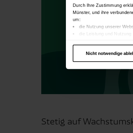
Durch Ihre Zustimmung erklä
Münster, und ihre verbunden
um:
die Nutzung unserer Webs
die Leistung und Nutzung 
Inhalte und Funktionen an
Werbung in Übereinstimmu
Nicht notwendige abl
….
Diese Einwilligung gilt für
nutzen. Ihre Entscheidung wir
zustimmen müssen.
Betroffene Online-Dienste:
Rechtsgrundlage:
Art. 6 Abs. 1 lit. a DSGVO
§ 25 Abs. 1 TDDDG (für t
Stetig auf Wachstumsk
Empfänger und Datenüberm