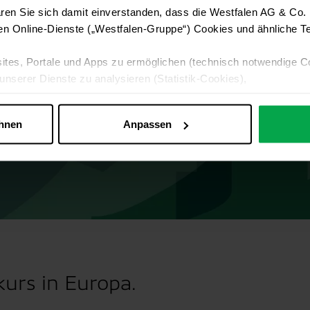
ren Sie sich damit einverstanden, dass die Westfalen AG & Co.
en Online-Dienste („Westfalen-Gruppe“) Cookies und ähnliche Te
ites, Portale und Apps zu ermöglichen (technisch notwendige C
unserer Dienste zu analysieren (Statistik-Cookies),
 Ihre Interessen anzupassen (Personalisierungs-Cookies)
ng mit Ihren Interessen anzuzeigen (Marketing-Cookies) sowie
ehnen
Anpassen
 alle Online-Dienste der Westfalen-Gruppe, die ein gemeinsame
d domainübergreifend erkannt und respektiert, damit Sie nicht au
westfalen.com, hub.westfalen.com
 i. V. m. § 25 Abs. 1 TDDDG (für optionale Cookies),
echnisch notwendige Cookies).
urs in Europa.
ittlung:
Ihre Daten können an unsere Auftragsverarbeiter (z. B