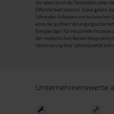
Consent-Management) sowie an
Vor allem durch die Tankstellen unter 
angemessenes Datenschutzniv
Öffentlichkeit bekannt. Dabei gehört 
Standardvertragsklauseln).
führenden Anbietern von technischen Ga
Speicherdauer:
Cookies werd
eines der größten Versorgungsunternehm
400 Tage, sofern nicht geset
Energieträger für industrielle Prozess
Verantwortlicher:
Westfalen
den medizinischen Bereich Respiratory 
Verbesserung ihrer Lebensqualität beitr
Unternehmenswerte als