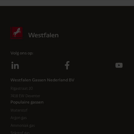
Friendly
Captcha ⇗
Anti-robotverificatie
Klik om te starten
Volg ons op:
Westfalen Gassen Nederland BV
Rigastraat 20
7418 EW Deventer
Populaire gassen
Waterstof
Argon gas
Ammoniak gas
Stikstof gas