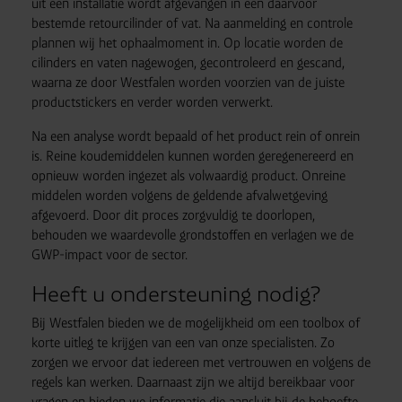
uit een installatie wordt afgevangen in een daarvoor
bestemde retourcilinder of vat. Na aanmelding en controle
plannen wij het ophaalmoment in. Op locatie worden de
cilinders en vaten nagewogen, gecontroleerd en gescand,
waarna ze door Westfalen worden voorzien van de juiste
productstickers en verder worden verwerkt.
Na een analyse wordt bepaald of het product rein of onrein
is. Reine koudemiddelen kunnen worden geregenereerd en
opnieuw worden ingezet als volwaardig product. Onreine
middelen worden volgens de geldende afvalwetgeving
afgevoerd. Door dit proces zorgvuldig te doorlopen,
behouden we waardevolle grondstoffen en verlagen we de
GWP-impact voor de sector.
Heeft u ondersteuning nodig?
Bij Westfalen bieden we de mogelijkheid om een toolbox of
korte uitleg te krijgen van een van onze specialisten. Zo
zorgen we ervoor dat iedereen met vertrouwen en volgens de
regels kan werken. Daarnaast zijn we altijd bereikbaar voor
vragen en bieden we informatie die aansluit bij de behoefte