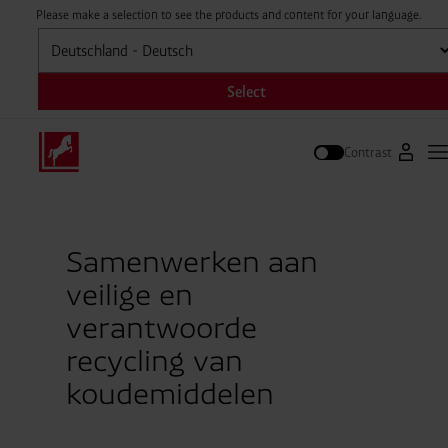
Please make a selection to see the products and content for your language.
Selecteren
Select
Contrast
Naar W
H
Zoek op
Samenwerken aan
veilige en
verantwoorde
recycling van
koudemiddelen