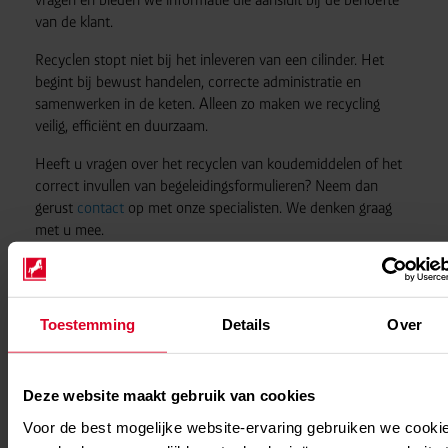
van de klant.
Recyclen stopt niet bij het inleveren van een cilinder. Het
begint bij bewust handelen, correcte administratie en
samenwerken in de keten. Alleen zo maken we recycling
veilig, efficiënt en duurzaam.
Heeft u vragen over het recyclen van koudemiddelen of het
correct invullen van begeleidingsformulieren? Neem dan
gerust
contact
op met onze specialisten. We denken graag
met u mee.
Toestemming
Details
Over
Deze website maakt gebruik van cookies
Video bekijken
Voor de best mogelijke website-ervaring gebruiken we cooki