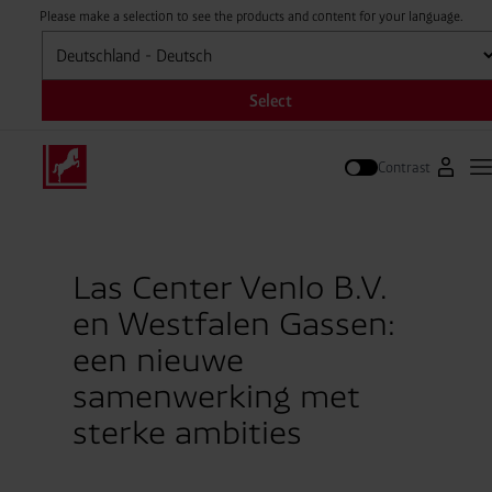
Please make a selection to see the products and content for your language.
Selecteren
Select
Contrast
Naar W
H
Zoek op
Las Center Venlo B.V.
en Westfalen Gassen:
een nieuwe
samenwerking met
sterke ambities