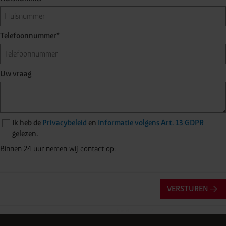
Telefoonnummer*
Uw vraag
Ik heb de
Privacybeleid
en
Informatie volgens Art. 13 GDPR
gelezen.
Binnen 24 uur nemen wij contact op.
VERSTUREN
Friendly
Captcha ⇗
Anti-robotverificatie
Klik om te starten