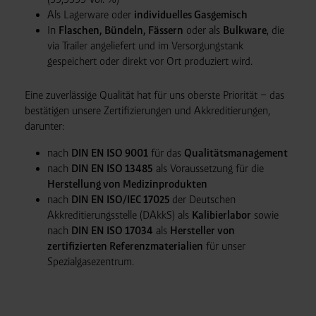
Als Lagerware oder
individuelles Gasgemisch
In
Flaschen, Bündeln, Fässern
oder als
Bulkware
, die
via Trailer angeliefert und im Versorgungstank
gespeichert oder direkt vor Ort produziert wird.
Eine zuverlässige Qualität hat für uns oberste Priorität – das
bestätigen unsere Zertifizierungen und Akkreditierungen,
darunter:
nach
DIN EN ISO 9001
für das
Qualitätsmanagement
nach
DIN EN ISO 13485
als Voraussetzung für die
Herstellung von Medizinprodukten
nach
DIN EN ISO/IEC 17025
der Deutschen
Akkreditierungsstelle (DAkkS) als
Kalibierlabor
sowie
nach
DIN EN ISO 17034
als
Hersteller von
zertifizierten Referenzmaterialien
für unser
Spezialgasezentrum.