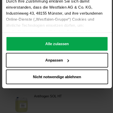
Durch Ihre Zustimmung erklären Sie sich damit
einverstanden, dass die Westfalen AG & Co. KG,
Industrieweg 43, 48155 Münster, und ihre verbundenen
Online-Dienste („Westfalen-Gruppe“) Cookies und
ähnliche Technologien einsetzen dürfen, um:
die Nutzung unserer Websites, Portale und Apps zu
ermöglichen (technisch notwendige Cookies),
die Leistung und Nutzung unserer Dienste zu
Alle zulassen
analysieren (Statistik-Cookies),
Inhalte und Funktionen an Ihre Interessen anzupassen
Anpassen
(Personalisierungs-Cookies)
Werbung in Übereinstimmung mit Ihren Interessen
anzuzeigen (Marketing-Cookies) sowie
Nicht notwendige ablehnen
….
Diese Einwilligung gilt für alle Online-Dienste der
Westfalen-Gruppe, die ein gemeinsames Consent-
Management-System nutzen. Ihre Entscheidung wird
domainübergreifend erkannt und respektiert, damit Sie
nicht auf jeder Plattform erneut zustimmen müssen.