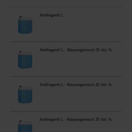
Betroffene Online-Dienste:
westfalen.com,
hub.westfalen.com
Rechtsgrundlage:
Art. 6 Abs. 1 lit. a DSGVO i. V. m. § 25 Abs. 1 TDDDG
(für optionale Cookies),
§ 25 Abs. 1 TDDDG (für technisch notwendige
Cookies).
Empfänger und Datenübermittlung:
Ihre Daten können
an unsere Auftragsverarbeiter (z. B. für Webanalyse,
Hosting, Consent-Management) sowie an Partner in
Drittländern übermittelt werden. Wenn eine Übermittlung
in ein Land ohne angemessenes Datenschutzniveau
erfolgt, stellen wir geeignete Garantien gemäß Art. 46
DSGVO sicher (z. B. EU-Standardvertragsklauseln).
Speicherdauer:
Cookies werden je nach Zweck
unterschiedlich lange gespeichert. Die maximale
Speicherdauer beträgt 400 Tage, sofern nicht gesetzlich