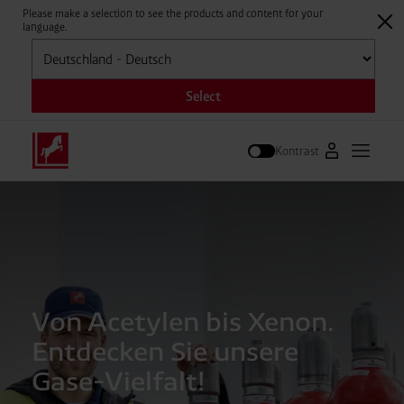
Please make a selection to see the products and content for your
language.
Auswählen
Select
Kontrast
Zum Westfal
Hauptm
Suche
Von Acetylen bis Xenon.
Entdecken Sie unsere
Gase-Vielfalt!