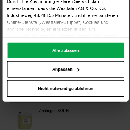
Durch Ihre Zustimmung erklären Sie sich damit
einverstanden, dass die Westfalen AG & Co. KG,
Industrieweg 43, 48155 Münster, und ihre verbundenen
Online-Dienste („Westfalen-Gruppe“) Cookies und
ähnliche Technologien einsetzen dürfen, um:
die Nutzung unserer Websites, Portale und Apps zu
ermöglichen (technisch notwendige Cookies),
die Leistung und Nutzung unserer Dienste zu
Alle zulassen
analysieren (Statistik-Cookies),
Inhalte und Funktionen an Ihre Interessen anzupassen
Anpassen
(Personalisierungs-Cookies)
Werbung in Übereinstimmung mit Ihren Interessen
anzuzeigen (Marketing-Cookies) sowie
Nicht notwendige ablehnen
….
Diese Einwilligung gilt für alle Online-Dienste der
Westfalen-Gruppe, die ein gemeinsames Consent-
Management-System nutzen. Ihre Entscheidung wird
domainübergreifend erkannt und respektiert, damit Sie
nicht auf jeder Plattform erneut zustimmen müssen.