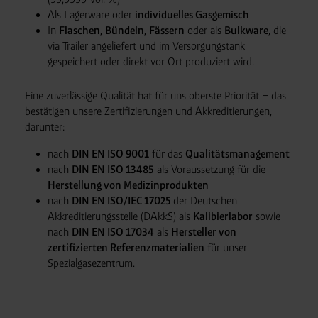
Als Lagerware oder
individuelles Gasgemisch
In
Flaschen, Bündeln, Fässern
oder als
Bulkware
, die
via Trailer angeliefert und im Versorgungstank
gespeichert oder direkt vor Ort produziert wird.
Eine zuverlässige Qualität hat für uns oberste Priorität – das
bestätigen unsere Zertifizierungen und Akkreditierungen,
darunter:
nach
DIN EN ISO 9001
für das
Qualitätsmanagement
nach
DIN EN ISO 13485
als Voraussetzung für die
Herstellung von Medizinprodukten
nach
DIN EN ISO/IEC 17025
der Deutschen
Akkreditierungsstelle (DAkkS) als
Kalibierlabor
sowie
nach
DIN EN ISO 17034
als
Hersteller von
zertifizierten Referenzmaterialien
für unser
Spezialgasezentrum.