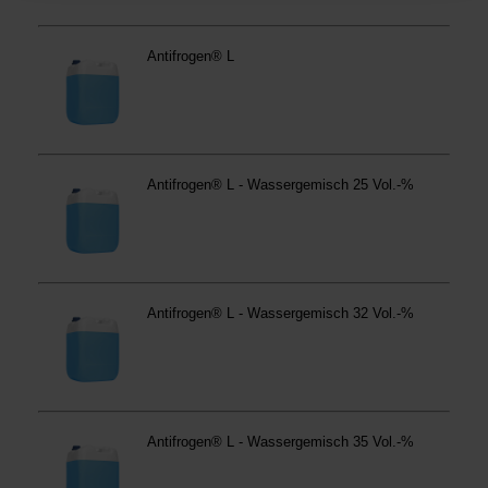
Betroffene Online-Dienste:
westfalen.com,
hub.westfalen.com
Rechtsgrundlage:
Art. 6 Abs. 1 lit. a DSGVO i. V. m. § 25 Abs. 1 TDDDG
(für optionale Cookies),
§ 25 Abs. 1 TDDDG (für technisch notwendige
Cookies).
Empfänger und Datenübermittlung:
Ihre Daten können
an unsere Auftragsverarbeiter (z. B. für Webanalyse,
Hosting, Consent-Management) sowie an Partner in
Drittländern übermittelt werden. Wenn eine Übermittlung
in ein Land ohne angemessenes Datenschutzniveau
erfolgt, stellen wir geeignete Garantien gemäß Art. 46
DSGVO sicher (z. B. EU-Standardvertragsklauseln).
Speicherdauer:
Cookies werden je nach Zweck
unterschiedlich lange gespeichert. Die maximale
Speicherdauer beträgt 400 Tage, sofern nicht gesetzlich