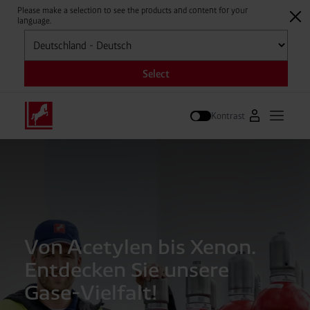
Please make a selection to see the products and content for your
language.
Auswählen
Select
Kontrast
Zum Westfal
Hauptm
Suche
Von Acetylen bis Xenon.
Entdecken Sie unsere
Gase-Vielfalt!