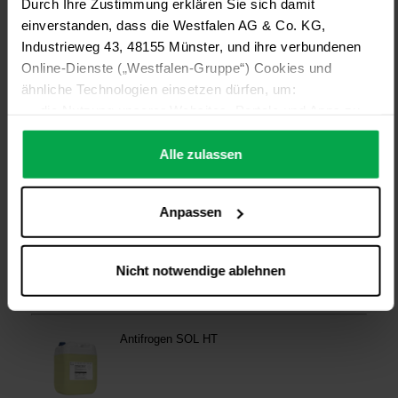
Durch Ihre Zustimmung erklären Sie sich damit
einverstanden, dass die Westfalen AG & Co. KG,
Industrieweg 43, 48155 Münster, und ihre verbundenen
Online-Dienste („Westfalen-Gruppe“) Cookies und
ähnliche Technologien einsetzen dürfen, um:
die Nutzung unserer Websites, Portale und Apps zu
ermöglichen (technisch notwendige Cookies),
die Leistung und Nutzung unserer Dienste zu
Alle zulassen
analysieren (Statistik-Cookies),
Inhalte und Funktionen an Ihre Interessen anzupassen
Anpassen
(Personalisierungs-Cookies)
Werbung in Übereinstimmung mit Ihren Interessen
anzuzeigen (Marketing-Cookies) sowie
Nicht notwendige ablehnen
….
Diese Einwilligung gilt für alle Online-Dienste der
Westfalen-Gruppe, die ein gemeinsames Consent-
Management-System nutzen. Ihre Entscheidung wird
domainübergreifend erkannt und respektiert, damit Sie
nicht auf jeder Plattform erneut zustimmen müssen.