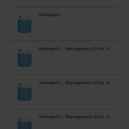
Betroffene Online-Dienste:
westfalen.com,
hub.westfalen.com
Rechtsgrundlage:
Art. 6 Abs. 1 lit. a DSGVO i. V. m. § 25 Abs. 1 TDDDG
(für optionale Cookies),
§ 25 Abs. 1 TDDDG (für technisch notwendige
Cookies).
Empfänger und Datenübermittlung:
Ihre Daten können
an unsere Auftragsverarbeiter (z. B. für Webanalyse,
Hosting, Consent-Management) sowie an Partner in
Drittländern übermittelt werden. Wenn eine Übermittlung
in ein Land ohne angemessenes Datenschutzniveau
erfolgt, stellen wir geeignete Garantien gemäß Art. 46
DSGVO sicher (z. B. EU-Standardvertragsklauseln).
Speicherdauer:
Cookies werden je nach Zweck
unterschiedlich lange gespeichert. Die maximale
Speicherdauer beträgt 400 Tage, sofern nicht gesetzlich