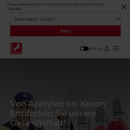
Please make a selection to see the products and content for your
language.
Auswählen
Select
Kontrast
Zum Westfal
Hauptm
Suche
Von Acetylen bis Xenon.
Entdecken Sie unsere
Gase-Vielfalt!