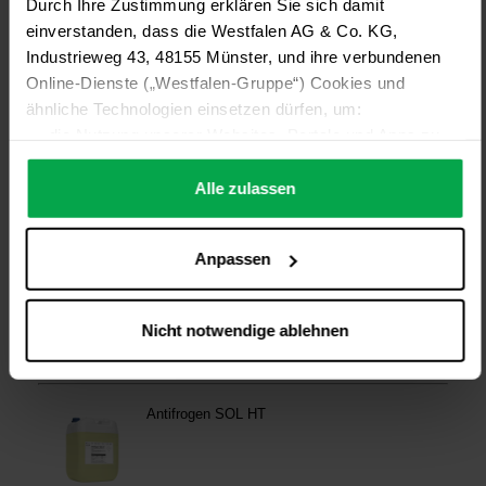
Durch Ihre Zustimmung erklären Sie sich damit
einverstanden, dass die Westfalen AG & Co. KG,
Industrieweg 43, 48155 Münster, und ihre verbundenen
Online-Dienste („Westfalen-Gruppe“) Cookies und
ähnliche Technologien einsetzen dürfen, um:
die Nutzung unserer Websites, Portale und Apps zu
ermöglichen (technisch notwendige Cookies),
die Leistung und Nutzung unserer Dienste zu
Alle zulassen
analysieren (Statistik-Cookies),
Inhalte und Funktionen an Ihre Interessen anzupassen
Anpassen
(Personalisierungs-Cookies)
Werbung in Übereinstimmung mit Ihren Interessen
anzuzeigen (Marketing-Cookies) sowie
Nicht notwendige ablehnen
….
Diese Einwilligung gilt für alle Online-Dienste der
Westfalen-Gruppe, die ein gemeinsames Consent-
Management-System nutzen. Ihre Entscheidung wird
domainübergreifend erkannt und respektiert, damit Sie
nicht auf jeder Plattform erneut zustimmen müssen.