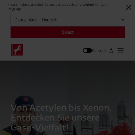
Please make a selection to see the products and content for your
language.
Auswählen
Select
Kontrast
Zum Westfal
Hauptm
Suche
Von Acetylen bis Xenon.
Entdecken Sie unsere
Gase-Vielfalt!