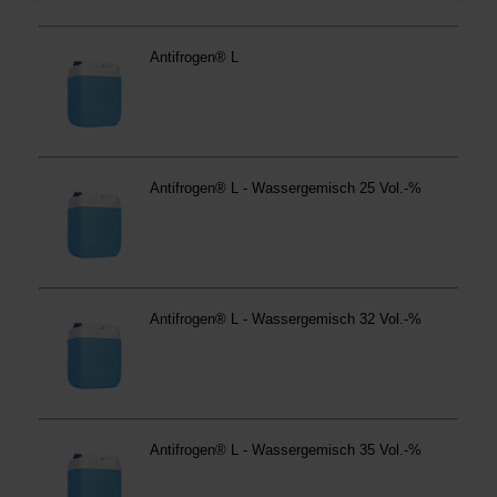
Betroffene Online-Dienste:
westfalen.com,
hub.westfalen.com
Rechtsgrundlage:
Art. 6 Abs. 1 lit. a DSGVO i. V. m. § 25 Abs. 1 TDDDG
(für optionale Cookies),
§ 25 Abs. 1 TDDDG (für technisch notwendige
Cookies).
Empfänger und Datenübermittlung:
Ihre Daten können
an unsere Auftragsverarbeiter (z. B. für Webanalyse,
Hosting, Consent-Management) sowie an Partner in
Drittländern übermittelt werden. Wenn eine Übermittlung
in ein Land ohne angemessenes Datenschutzniveau
erfolgt, stellen wir geeignete Garantien gemäß Art. 46
DSGVO sicher (z. B. EU-Standardvertragsklauseln).
Speicherdauer:
Cookies werden je nach Zweck
unterschiedlich lange gespeichert. Die maximale
Speicherdauer beträgt 400 Tage, sofern nicht gesetzlich