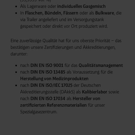
Als Lagerware oder
individuelles Gasgemisch
In
Flaschen, Bündeln, Fässern
oder als
Bulkware
, die
via Trailer angeliefert und im Versorgungstank
gespeichert oder direkt vor Ort produziert wird.
Eine zuverlässige Qualität hat für uns oberste Priorität – das
bestätigen unsere Zertifizierungen und Akkreditierungen,
darunter:
nach
DIN EN ISO 9001
für das
Qualitätsmanagement
nach
DIN EN ISO 13485
als Voraussetzung für die
Herstellung von Medizinprodukten
nach
DIN EN ISO/IEC 17025
der Deutschen
Akkreditierungsstelle (DAkkS) als
Kalibierlabor
sowie
nach
DIN EN ISO 17034
als
Hersteller von
zertifizierten Referenzmaterialien
für unser
Spezialgasezentrum.