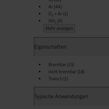
Consent-Management) sowie an
angemessenes Datenschutzniv
Standardvertragsklauseln).
Speicherdauer:
Cookies werd
400 Tage, sofern nicht geset
Verantwortlicher:
Westfalen