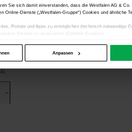
ren Sie sich damit einverstanden, dass die Westfalen AG & Co.
en Online-Dienste („Westfalen-Gruppe“) Cookies und ähnliche Te
ites, Portale und Apps zu ermöglichen (technisch notwendige C
unserer Dienste zu analysieren (Statistik-Cookies),
 Ihre Interessen anzupassen (Personalisierungs-Cookies)
ng mit Ihren Interessen anzuzeigen (Marketing-Cookies) sowie
ehnen
Anpassen
 alle Online-Dienste der Westfalen-Gruppe, die ein gemeinsame
d domainübergreifend erkannt und respektiert, damit Sie nicht au
westfalen.com, hub.westfalen.com
 i. V. m. § 25 Abs. 1 TDDDG (für optionale Cookies),
echnisch notwendige Cookies).
ittlung:
Ihre Daten können an unsere Auftragsverarbeiter (z. B