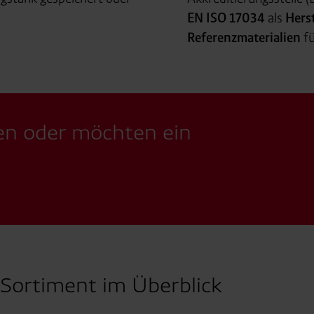
EN ISO 17034
als
Herst
Referenzmaterialien
fü
en oder möchten ein
Sortiment im Überblick