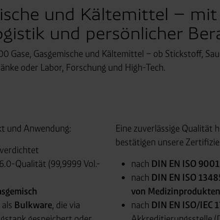
che und Kältemittel – mit 
ogistik und persönlicher Be
300 Gase, Gasgemische und Kältemittel – ob Stickstoff, Sau
ränke oder Labor, Forschung und High-Tech.
ukt und Anwendung:
Eine zuverlässige Qualität h
bestätigen unsere Zertifizi
verdichtet
6.0-Qualität (99,9999 Vol.-
nach
DIN EN ISO 9001
nach
DIN EN ISO 1348
Gasgemisch
von Medizinprodukte
 als
Bulkware
, die via
nach
DIN EN ISO/IEC 
ngstank gespeichert oder
Akkreditierungsstelle 