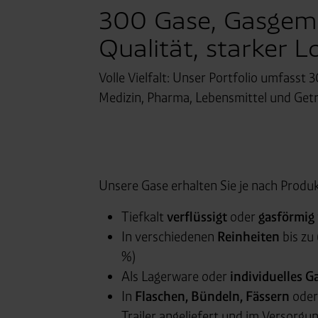
300 Gase, Gasgemis
Qualität, starker L
Volle Vielfalt: Unser Portfolio umfasst 
Medizin, Pharma, Lebensmittel und Get
Unsere Gase erhalten Sie je nach Prod
Tiefkalt
verflüssigt
oder
gasförmig
In verschiedenen
Reinheiten
bis zu 
%)
Als Lagerware oder
individuelles 
In
Flaschen, Bündeln, Fässern
oder
Trailer angeliefert und im Versorgu