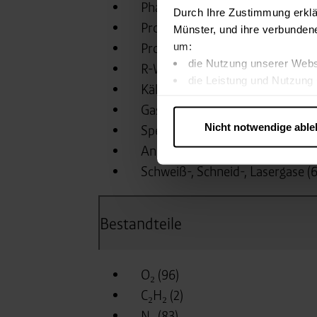
Durch Ihre Zustimmung erklä
Münster, und ihre verbunden
um:
die Nutzung unserer Webs
die Leistung und Nutzung 
Inhalte und Funktionen an
Werbung in Übereinstimmu
Nicht notwendige abl
….
Diese Einwilligung gilt für
nutzen. Ihre Entscheidung wir
zustimmen müssen.
Betroffene Online-Dienste:
Rechtsgrundlage:
Art. 6 Abs. 1 lit. a DSGVO
§ 25 Abs. 1 TDDDG (für t
Empfänger und Datenüberm