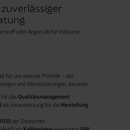
zuverlässiger
ratung
erstoff oder Argon, ob für Industrie,
at für uns oberste Priorität – das
erungen und Akkreditierungen, darunter:
für das
Qualitätsmanagement
5
als Voraussetzung für die
Herstellung
n
17025
der Deutschen
(DAkkS) als
Kalibierlabor
sowie nach
DIN