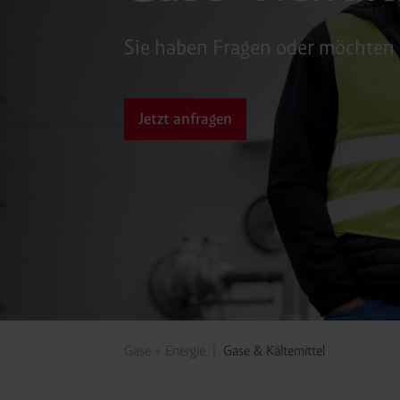
Sie haben Fragen oder möchten
Jetzt anfragen
Gase + Energie
Gase & Kältemittel