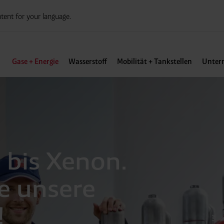
tent for your language.
Gase + Energie
Wasserstoff
Mobilität + Tankstellen
Unter
 bis Xenon.
e unsere
!