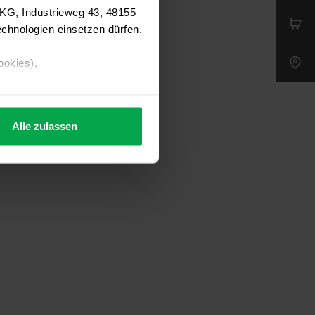
 KG, Industrieweg 43, 48155
chnologien einsetzen dürfen,
ookies),
Alle zulassen
s Consent-Management-System
f jeder Plattform erneut
. für Webanalyse, Hosting,