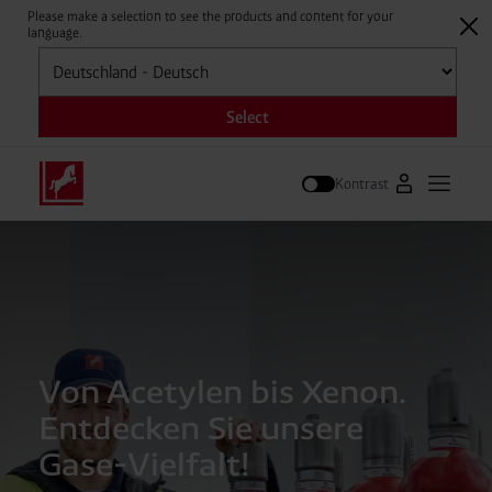
Please make a selection to see the products and content for your
language.
Auswählen
Select
Kontrast
Zum Westfal
Hauptm
Suche
Von Acetylen bis Xenon.
Entdecken Sie unsere
Gase-Vielfalt!