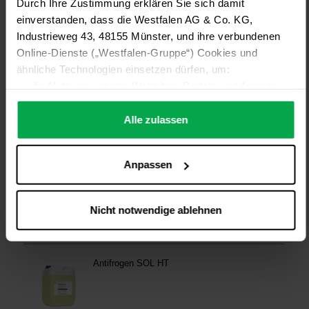
Durch Ihre Zustimmung erklären Sie sich damit
einverstanden, dass die Westfalen AG & Co. KG,
Industrieweg 43, 48155 Münster, und ihre verbundenen
Online-Dienste („Westfalen-Gruppe“) Cookies und
ähnliche Technologien einsetzen dürfen, um:
die Nutzung unserer Websites, Portale und Apps zu
ermöglichen (technisch notwendige Cookies),
die Leistung und Nutzung unserer Dienste zu
Alle zulassen
analysieren (Statistik-Cookies),
Inhalte und Funktionen an Ihre Interessen anzupassen
Anpassen
(Personalisierungs-Cookies)
Werbung in Übereinstimmung mit Ihren Interessen
anzuzeigen (Marketing-Cookies) sowie
Nicht notwendige ablehnen
….
Diese Einwilligung gilt für alle Online-Dienste der
Westfalen-Gruppe, die ein gemeinsames Consent-
Management-System nutzen. Ihre Entscheidung wird
domainübergreifend erkannt und respektiert, damit Sie
nicht auf jeder Plattform erneut zustimmen müssen.