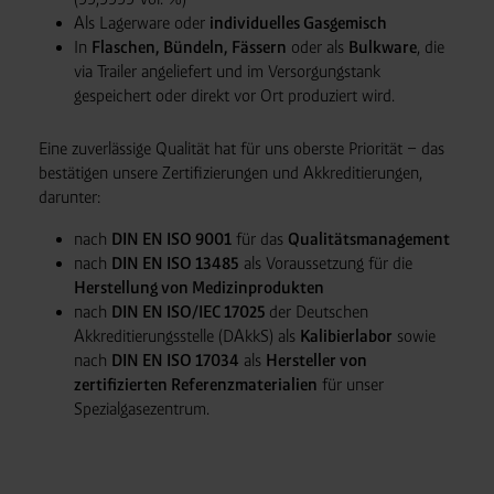
Als Lagerware oder
individuelles Gasgemisch
In
Flaschen, Bündeln, Fässern
oder als
Bulkware
, die
via Trailer angeliefert und im Versorgungstank
gespeichert oder direkt vor Ort produziert wird.
Eine zuverlässige Qualität hat für uns oberste Priorität – das
bestätigen unsere Zertifizierungen und Akkreditierungen,
darunter:
nach
DIN EN ISO 9001
für das
Qualitätsmanagement
nach
DIN EN ISO 13485
als Voraussetzung für die
Herstellung von Medizinprodukten
nach
DIN EN ISO/IEC 17025
der Deutschen
Akkreditierungsstelle (DAkkS) als
Kalibierlabor
sowie
nach
DIN EN ISO 17034
als
Hersteller von
zertifizierten Referenzmaterialien
für unser
Spezialgasezentrum.