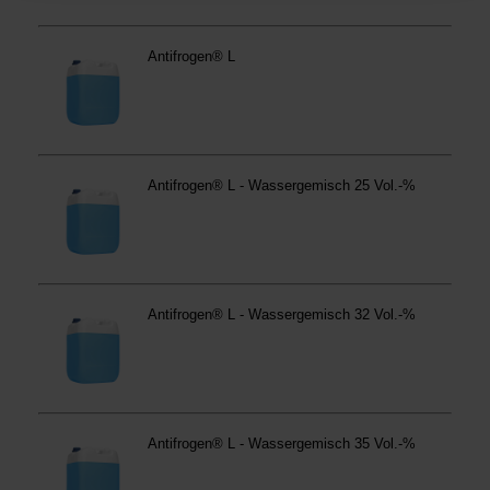
Betroffene Online-Dienste:
westfalen.com,
hub.westfalen.com
Rechtsgrundlage:
Art. 6 Abs. 1 lit. a DSGVO i. V. m. § 25 Abs. 1 TDDDG
(für optionale Cookies),
§ 25 Abs. 1 TDDDG (für technisch notwendige
Cookies).
Empfänger und Datenübermittlung:
Ihre Daten können
an unsere Auftragsverarbeiter (z. B. für Webanalyse,
Hosting, Consent-Management) sowie an Partner in
Drittländern übermittelt werden. Wenn eine Übermittlung
in ein Land ohne angemessenes Datenschutzniveau
erfolgt, stellen wir geeignete Garantien gemäß Art. 46
DSGVO sicher (z. B. EU-Standardvertragsklauseln).
Speicherdauer:
Cookies werden je nach Zweck
unterschiedlich lange gespeichert. Die maximale
Speicherdauer beträgt 400 Tage, sofern nicht gesetzlich