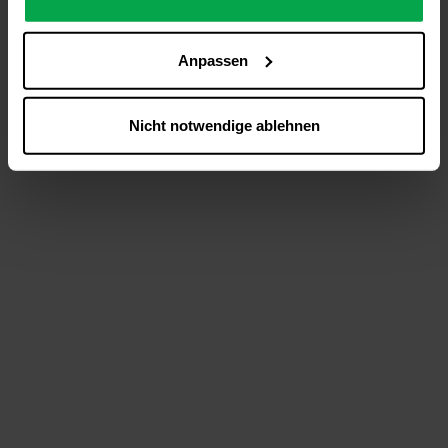
analysieren (Statistik-Cookies),
Inhalte und Funktionen an Ihre Interessen anzupassen
Anpassen
(Personalisierungs-Cookies)
Werbung in Übereinstimmung mit Ihren Interessen
anzuzeigen (Marketing-Cookies) sowie
Nicht notwendige ablehnen
….
Diese Einwilligung gilt für alle Online-Dienste der
Westfalen-Gruppe, die ein gemeinsames Consent-
Management-System nutzen. Ihre Entscheidung wird
domainübergreifend erkannt und respektiert, damit Sie
nicht auf jeder Plattform erneut zustimmen müssen.
Betroffene Online-Dienste:
westfalen.com,
hub.westfalen.com
Rechtsgrundlage:
Art. 6 Abs. 1 lit. a DSGVO i. V. m. § 25 Abs. 1 TDDDG
(für optionale Cookies),
§ 25 Abs. 1 TDDDG (für technisch notwendige
Cookies).