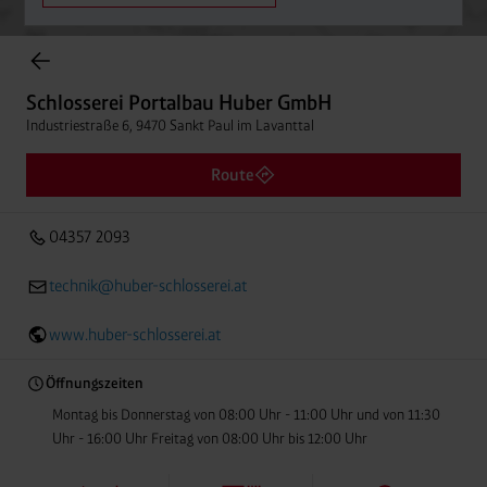
Einträge gefunden.
Schlosserei Portalbau Huber GmbH
Industriestraße 6, 9470 Sankt Paul im Lavanttal
Schlosserei Portalbau Huber GmbH
Entfern
04357 2093
Industriestraße 6, 9470 Sankt Paul im Lavanttal
Route
04357 2093
technik@huber-schlosserei.at
www.huber-schlosserei.at
Öffnungszeiten
Montag bis Donnerstag von 08:00 Uhr - 11:00 Uhr und von 11:30
Uhr - 16:00 Uhr Freitag von 08:00 Uhr bis 12:00 Uhr