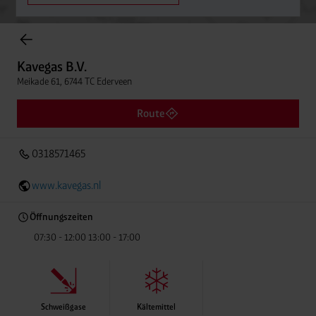
Einträge gefunden.
Kavegas B.V.
Meikade 61, 6744 TC Ederveen
Kavegas B.V.
Entfern
0318571465
Meikade 61, 6744 TC Ederveen
Route
0318571465
www.kavegas.nl
Öffnungszeiten
07:30 - 12:00 13:00 - 17:00
Schweißgase
Kältemittel