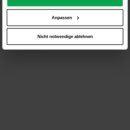
analysieren (Statistik-Cookies),
Inhalte und Funktionen an Ihre Interessen anzupassen
Anpassen
(Personalisierungs-Cookies)
Werbung in Übereinstimmung mit Ihren Interessen
anzuzeigen (Marketing-Cookies) sowie
Nicht notwendige ablehnen
….
Diese Einwilligung gilt für alle Online-Dienste der
Westfalen-Gruppe, die ein gemeinsames Consent-
Management-System nutzen. Ihre Entscheidung wird
domainübergreifend erkannt und respektiert, damit Sie
nicht auf jeder Plattform erneut zustimmen müssen.
Betroffene Online-Dienste:
westfalen.com,
hub.westfalen.com
Rechtsgrundlage:
Art. 6 Abs. 1 lit. a DSGVO i. V. m. § 25 Abs. 1 TDDDG
(für optionale Cookies),
§ 25 Abs. 1 TDDDG (für technisch notwendige
Cookies).