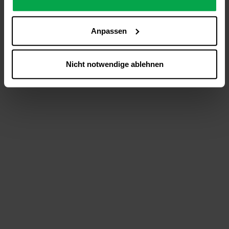
analysieren (Statistik-Cookies),
Inhalte und Funktionen an Ihre Interessen anzupassen
Anpassen
(Personalisierungs-Cookies)
Werbung in Übereinstimmung mit Ihren Interessen
anzuzeigen (Marketing-Cookies) sowie
Nicht notwendige ablehnen
….
Diese Einwilligung gilt für alle Online-Dienste der
Westfalen-Gruppe, die ein gemeinsames Consent-
Management-System nutzen. Ihre Entscheidung wird
domainübergreifend erkannt und respektiert, damit Sie
nicht auf jeder Plattform erneut zustimmen müssen.
Betroffene Online-Dienste:
westfalen.com,
hub.westfalen.com
Rechtsgrundlage:
Art. 6 Abs. 1 lit. a DSGVO i. V. m. § 25 Abs. 1 TDDDG
(für optionale Cookies),
§ 25 Abs. 1 TDDDG (für technisch notwendige
Cookies).