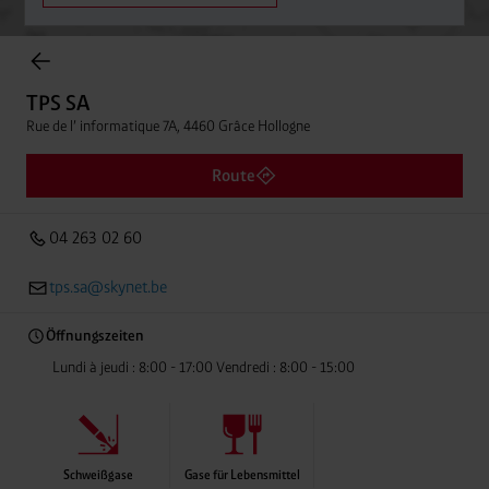
Einträge gefunden.
TPS SA
Rue de l’ informatique 7A, 4460 Grâce Hollogne
TPS SA
Entfern
04 263 02 60
Rue de l’ informatique 7A, 4460 Grâce Hollogne
Route
04 263 02 60
tps.sa@skynet.be
Öffnungszeiten
Lundi à jeudi : 8:00 - 17:00 Vendredi : 8:00 - 15:00
Schweißgase
Gase für Lebensmittel