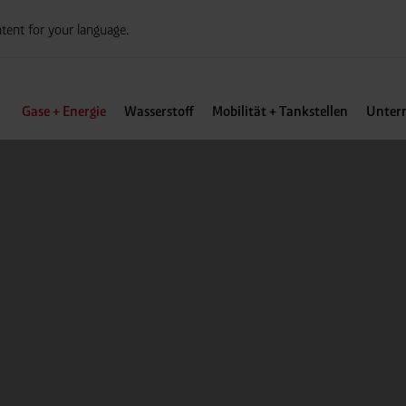
tent for your language.
Gase + Energie
Wasserstoff
Mobilität + Tankstellen
Unter