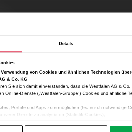
Details
Cookies
r Verwendung von Cookies und ähnlichen Technologien über
 AG & Co. KG
ren Sie sich damit einverstanden, dass die Westfalen AG & Co.
Verwendung von Google Maps zulassen
en Online-Dienste („Westfalen-Gruppe“) Cookies und ähnliche Te
Für die Auto-Adressvervollständigung, Standort-Karten und Routen-
ites, Portale und Apps zu ermöglichen (technisch notwendige C
Google-Anwendungen akzeptieren Sie bitte ALLE Cookies oder nur 
unserer Dienste zu analysieren (Statistik-Cookies),
Daten an Google übermittelt. Weitere Informationen:
Datenschutzerkl
 Ihre Interessen anzupassen (Personalisierungs-Cookies)
ng mit Ihren Interessen anzuzeigen (Marketing-Cookies) sowie