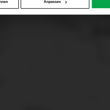
ehnen
Anpassen
Zu den Cookie-Einstellungen
 alle Online-Dienste der Westfalen-Gruppe, die ein gemeinsame
d domainübergreifend erkannt und respektiert, damit Sie nicht au
westfalen.com, hub.westfalen.com
 i. V. m. § 25 Abs. 1 TDDDG (für optionale Cookies),
echnisch notwendige Cookies).
ittlung:
Ihre Daten können an unsere Auftragsverarbeiter (z. B
 Partner in Drittländern übermittelt werden. Wenn eine Übermi
eau erfolgt, stellen wir geeignete Garantien gemäß Art. 46 DS
en je nach Zweck unterschiedlich lange gespeichert. Die maxi
zlich anders vorgeschrieben oder technisch erforderlich.
 AG & Co. KG, Industrieweg 43, 48155 Münster E-Mail: datens