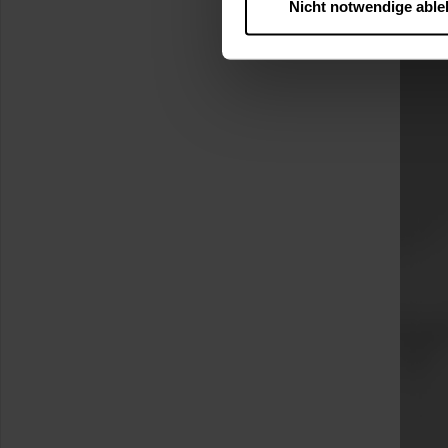
Nicht notwendige abl
….
Diese Einwilligung gilt für
nutzen. Ihre Entscheidung wir
zustimmen müssen.
Betroffene Online-Dienste:
Rechtsgrundlage:
Art. 6 Abs. 1 lit. a DSGVO
§ 25 Abs. 1 TDDDG (für t
Empfänger und Datenüberm
Consent-Management) sowie an
angemessenes Datenschutzniv
Standardvertragsklauseln).
Speicherdauer:
Cookies werd
400 Tage, sofern nicht geset
Verantwortlicher:
Westfalen