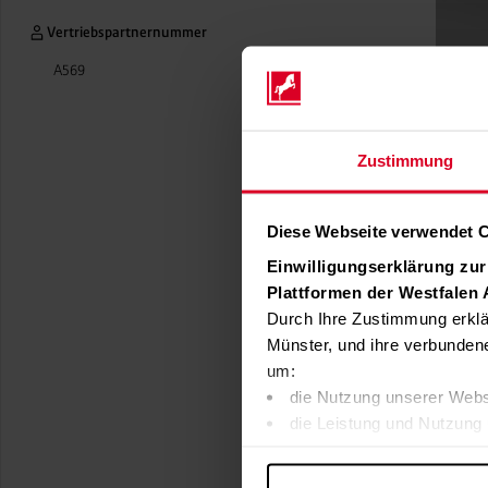
Vertriebspartnernummer
A569
Zustimmung
Diese Webseite verwendet 
Einwilligungserklärung zu
Plattformen der Westfalen
Durch Ihre Zustimmung erklä
Münster, und ihre verbunden
um:
die Nutzung unserer Webs
die Leistung und Nutzung 
Inhalte und Funktionen an
Werbung in Übereinstimmu