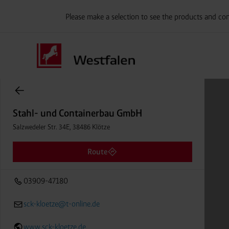
Please make a selection to see the products and con
Stahl- und Containerbau GmbH
Einträge gefunden.
Salzwedeler Str. 34E, 38486 Klötze
Entfernung
Stahl- und Containerbau GmbH
03909-47180
Salzwedeler Str. 34E, 38486 Klötze
Route
03909-47180
sck-kloetze@t-online.de
www.sck-kloetze.de