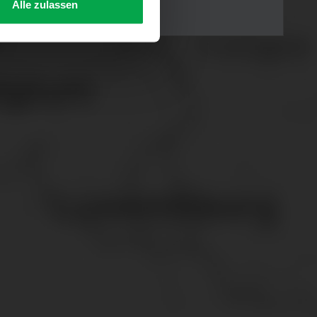
Alle zulassen
s Consent-Management-System
f jeder Plattform erneut
. für Webanalyse, Hosting,
ttlung in ein Land ohne
GVO sicher (z. B. EU-
male Speicherdauer beträgt
chutz@westfalen.com