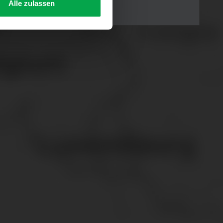
Alle zulassen
s Consent-Management-System
f jeder Plattform erneut
. für Webanalyse, Hosting,
ttlung in ein Land ohne
GVO sicher (z. B. EU-
male Speicherdauer beträgt
chutz@westfalen.com