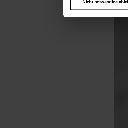
Nicht notwendige abl
….
Diese Einwilligung gilt für
nutzen. Ihre Entscheidung wir
zustimmen müssen.
Betroffene Online-Dienste:
Rechtsgrundlage:
Art. 6 Abs. 1 lit. a DSGVO
§ 25 Abs. 1 TDDDG (für t
Empfänger und Datenüberm
Consent-Management) sowie an
angemessenes Datenschutzniv
Standardvertragsklauseln).
Speicherdauer:
Cookies werd
400 Tage, sofern nicht geset
Verantwortlicher:
Westfalen