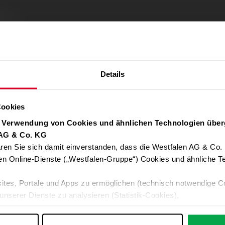
Details
Cookies
r Verwendung von Cookies und ähnlichen Technologien über
 AG & Co. KG
ren Sie sich damit einverstanden, dass die Westfalen AG & Co.
Verwendung von Google Maps zulassen
en Online-Dienste („Westfalen-Gruppe“) Cookies und ähnliche Te
Für die Auto-Adressvervollständigung, Standort-Karten und Routen-
ites, Portale und Apps zu ermöglichen (technisch notwendige C
Google-Anwendungen akzeptieren Sie bitte ALLE Cookies oder nur 
unserer Dienste zu analysieren (Statistik-Cookies),
Daten an Google übermittelt. Weitere Informationen:
Datenschutzerkl
 Ihre Interessen anzupassen (Personalisierungs-Cookies)
ng mit Ihren Interessen anzuzeigen (Marketing-Cookies) sowie