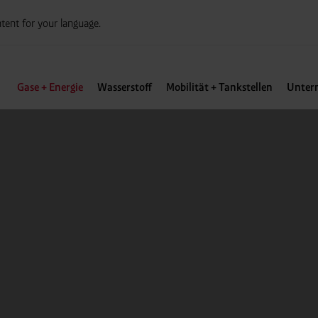
tent for your language.
Gase + Energie
Wasserstoff
Mobilität + Tankstellen
Unter