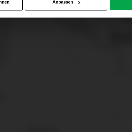
ehnen
Anpassen
Zu den Cookie-Einstellungen
 alle Online-Dienste der Westfalen-Gruppe, die ein gemeinsame
d domainübergreifend erkannt und respektiert, damit Sie nicht au
westfalen.com, hub.westfalen.com
 i. V. m. § 25 Abs. 1 TDDDG (für optionale Cookies),
echnisch notwendige Cookies).
ittlung:
Ihre Daten können an unsere Auftragsverarbeiter (z. B
 Partner in Drittländern übermittelt werden. Wenn eine Übermi
eau erfolgt, stellen wir geeignete Garantien gemäß Art. 46 DS
en je nach Zweck unterschiedlich lange gespeichert. Die maxi
zlich anders vorgeschrieben oder technisch erforderlich.
 AG & Co. KG, Industrieweg 43, 48155 Münster E-Mail: datens