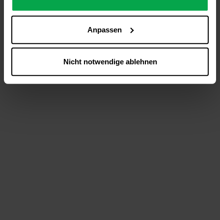
analysieren (Statistik-Cookies),
Inhalte und Funktionen an Ihre Interessen anzupassen
Anpassen
(Personalisierungs-Cookies)
Werbung in Übereinstimmung mit Ihren Interessen
anzuzeigen (Marketing-Cookies) sowie
Nicht notwendige ablehnen
….
Diese Einwilligung gilt für alle Online-Dienste der
Westfalen-Gruppe, die ein gemeinsames Consent-
Management-System nutzen. Ihre Entscheidung wird
domainübergreifend erkannt und respektiert, damit Sie
nicht auf jeder Plattform erneut zustimmen müssen.
Betroffene Online-Dienste:
westfalen.com,
hub.westfalen.com
Rechtsgrundlage:
Art. 6 Abs. 1 lit. a DSGVO i. V. m. § 25 Abs. 1 TDDDG
(für optionale Cookies),
§ 25 Abs. 1 TDDDG (für technisch notwendige
Cookies).