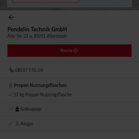
Onlineshop Flaschengase
Pendelin Technik GmbH
Alte Str. 11 a, 89281 Altenstadt
Route
08337 7 55 00
Propan Nutzungsflaschen
11 kg Propan Nutzungsflasche
Grillmeister
Alugas