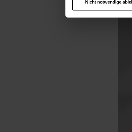
Nicht notwendige abl
….
Diese Einwilligung gilt für
nutzen. Ihre Entscheidung wir
zustimmen müssen.
Betroffene Online-Dienste:
Rechtsgrundlage:
Art. 6 Abs. 1 lit. a DSGVO
§ 25 Abs. 1 TDDDG (für t
Empfänger und Datenüberm
Consent-Management) sowie an
angemessenes Datenschutzniv
Standardvertragsklauseln).
Speicherdauer:
Cookies werd
400 Tage, sofern nicht geset
Verantwortlicher:
Westfalen