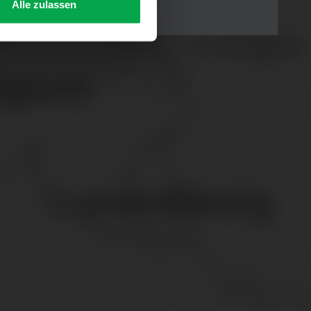
Alle zulassen
s Consent-Management-System
f jeder Plattform erneut
. für Webanalyse, Hosting,
ttlung in ein Land ohne
GVO sicher (z. B. EU-
male Speicherdauer beträgt
chutz@westfalen.com