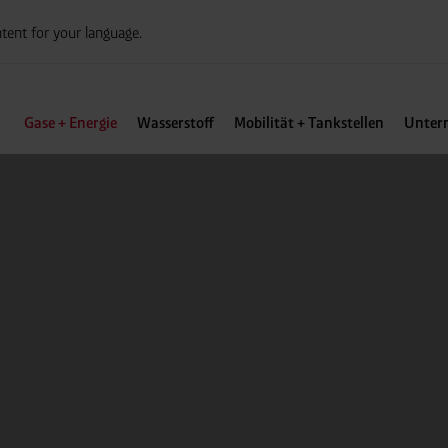
tent for your language.
Gase + Energie
Wasserstoff
Mobilität + Tankstellen
Unter