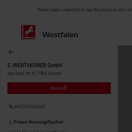
Please make a selection to see the products and con
Onlineshop Flaschengase
E. WERTHEIMER GmbH
Karl Bold Str. 8, 77855 Achern
Route
49722150021101
Propan Nutzungsflaschen