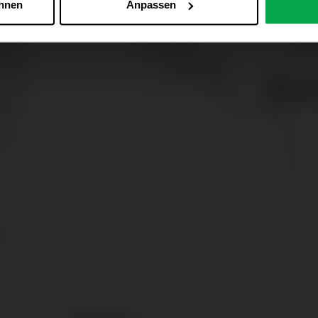
ehnen
Anpassen
Zu den Cookie-Einstellungen
 alle Online-Dienste der Westfalen-Gruppe, die ein gemeinsame
d domainübergreifend erkannt und respektiert, damit Sie nicht au
westfalen.com, hub.westfalen.com
 i. V. m. § 25 Abs. 1 TDDDG (für optionale Cookies),
echnisch notwendige Cookies).
ittlung:
Ihre Daten können an unsere Auftragsverarbeiter (z. B
 Partner in Drittländern übermittelt werden. Wenn eine Übermi
eau erfolgt, stellen wir geeignete Garantien gemäß Art. 46 DS
en je nach Zweck unterschiedlich lange gespeichert. Die maxi
zlich anders vorgeschrieben oder technisch erforderlich.
 AG & Co. KG, Industrieweg 43, 48155 Münster E-Mail: datens