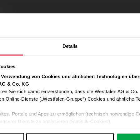
Details
Cookies
r Verwendung von Cookies und ähnlichen Technologien über
 AG & Co. KG
ren Sie sich damit einverstanden, dass die Westfalen AG & Co.
Verwendung von Google Maps zulassen
en Online-Dienste („Westfalen-Gruppe“) Cookies und ähnliche Te
Für die Auto-Adressvervollständigung, Standort-Karten und Routen-
ites, Portale und Apps zu ermöglichen (technisch notwendige C
Google-Anwendungen akzeptieren Sie bitte ALLE Cookies oder nur 
unserer Dienste zu analysieren (Statistik-Cookies),
Daten an Google übermittelt. Weitere Informationen:
Datenschutzerkl
 Ihre Interessen anzupassen (Personalisierungs-Cookies)
ng mit Ihren Interessen anzuzeigen (Marketing-Cookies) sowie