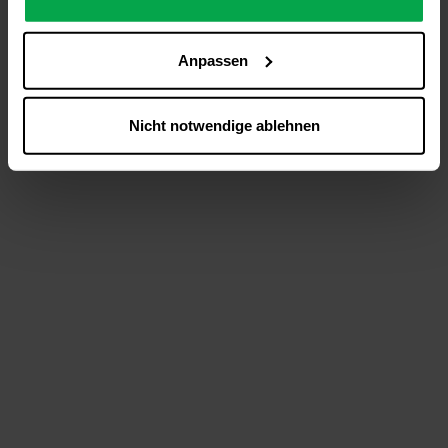
analysieren (Statistik-Cookies),
Inhalte und Funktionen an Ihre Interessen anzupassen
Anpassen
(Personalisierungs-Cookies)
Werbung in Übereinstimmung mit Ihren Interessen
anzuzeigen (Marketing-Cookies) sowie
Nicht notwendige ablehnen
….
Diese Einwilligung gilt für alle Online-Dienste der
Westfalen-Gruppe, die ein gemeinsames Consent-
Management-System nutzen. Ihre Entscheidung wird
domainübergreifend erkannt und respektiert, damit Sie
nicht auf jeder Plattform erneut zustimmen müssen.
Betroffene Online-Dienste:
westfalen.com,
hub.westfalen.com
Rechtsgrundlage:
Art. 6 Abs. 1 lit. a DSGVO i. V. m. § 25 Abs. 1 TDDDG
(für optionale Cookies),
§ 25 Abs. 1 TDDDG (für technisch notwendige
Cookies).