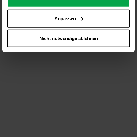
analysieren (Statistik-Cookies),
Inhalte und Funktionen an Ihre Interessen anzupassen
Anpassen
(Personalisierungs-Cookies)
Werbung in Übereinstimmung mit Ihren Interessen
anzuzeigen (Marketing-Cookies) sowie
Nicht notwendige ablehnen
….
Diese Einwilligung gilt für alle Online-Dienste der
Westfalen-Gruppe, die ein gemeinsames Consent-
Management-System nutzen. Ihre Entscheidung wird
domainübergreifend erkannt und respektiert, damit Sie
nicht auf jeder Plattform erneut zustimmen müssen.
Betroffene Online-Dienste:
westfalen.com,
hub.westfalen.com
Rechtsgrundlage:
Art. 6 Abs. 1 lit. a DSGVO i. V. m. § 25 Abs. 1 TDDDG
(für optionale Cookies),
§ 25 Abs. 1 TDDDG (für technisch notwendige
Cookies).