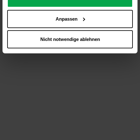
analysieren (Statistik-Cookies),
Inhalte und Funktionen an Ihre Interessen anzupassen
Anpassen
(Personalisierungs-Cookies)
Werbung in Übereinstimmung mit Ihren Interessen
anzuzeigen (Marketing-Cookies) sowie
Nicht notwendige ablehnen
….
Diese Einwilligung gilt für alle Online-Dienste der
Westfalen-Gruppe, die ein gemeinsames Consent-
Management-System nutzen. Ihre Entscheidung wird
domainübergreifend erkannt und respektiert, damit Sie
nicht auf jeder Plattform erneut zustimmen müssen.
Betroffene Online-Dienste:
westfalen.com,
hub.westfalen.com
Rechtsgrundlage:
Art. 6 Abs. 1 lit. a DSGVO i. V. m. § 25 Abs. 1 TDDDG
(für optionale Cookies),
§ 25 Abs. 1 TDDDG (für technisch notwendige
Cookies).