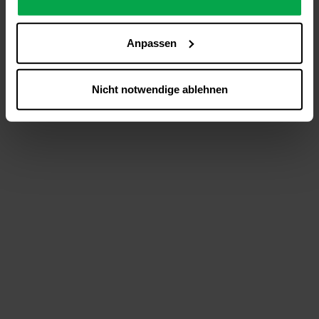
analysieren (Statistik-Cookies),
Inhalte und Funktionen an Ihre Interessen anzupassen
Anpassen
(Personalisierungs-Cookies)
Werbung in Übereinstimmung mit Ihren Interessen
anzuzeigen (Marketing-Cookies) sowie
Nicht notwendige ablehnen
….
Diese Einwilligung gilt für alle Online-Dienste der
Westfalen-Gruppe, die ein gemeinsames Consent-
Management-System nutzen. Ihre Entscheidung wird
domainübergreifend erkannt und respektiert, damit Sie
nicht auf jeder Plattform erneut zustimmen müssen.
Betroffene Online-Dienste:
westfalen.com,
hub.westfalen.com
Rechtsgrundlage:
Art. 6 Abs. 1 lit. a DSGVO i. V. m. § 25 Abs. 1 TDDDG
(für optionale Cookies),
§ 25 Abs. 1 TDDDG (für technisch notwendige
Cookies).