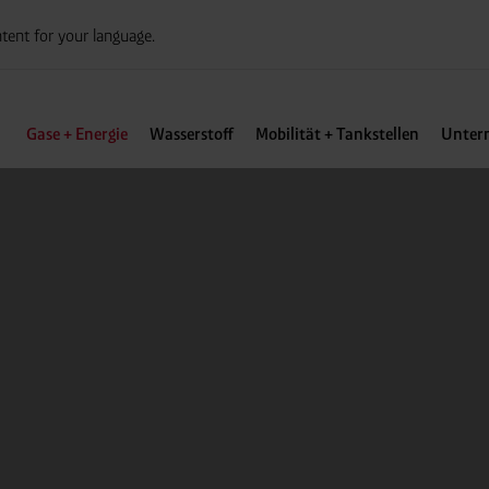
tent for your language.
Gase + Energie
Wasserstoff
Mobilität + Tankstellen
Unter