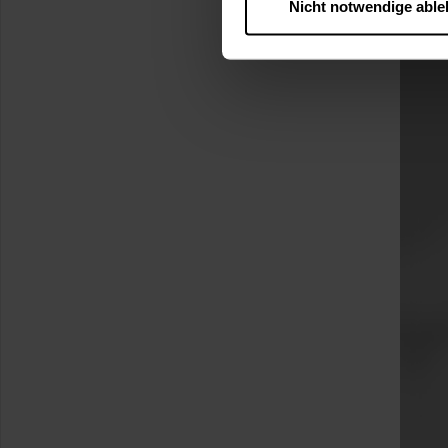
Nicht notwendige abl
….
Diese Einwilligung gilt für
nutzen. Ihre Entscheidung wir
zustimmen müssen.
Betroffene Online-Dienste:
Rechtsgrundlage:
Art. 6 Abs. 1 lit. a DSGVO
§ 25 Abs. 1 TDDDG (für t
Empfänger und Datenüberm
Consent-Management) sowie an
angemessenes Datenschutzniv
Standardvertragsklauseln).
Speicherdauer:
Cookies werd
400 Tage, sofern nicht geset
Verantwortlicher:
Westfalen