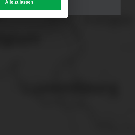
Alle zulassen
s Consent-Management-System
f jeder Plattform erneut
. für Webanalyse, Hosting,
ttlung in ein Land ohne
GVO sicher (z. B. EU-
male Speicherdauer beträgt
chutz@westfalen.com