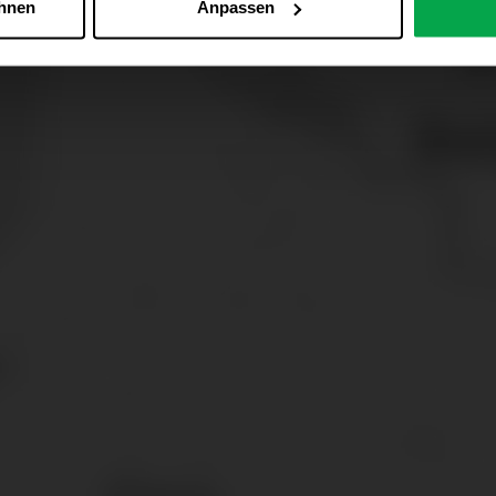
ehnen
Anpassen
Zu den Cookie-Einstellungen
 alle Online-Dienste der Westfalen-Gruppe, die ein gemeinsame
d domainübergreifend erkannt und respektiert, damit Sie nicht au
westfalen.com, hub.westfalen.com
 i. V. m. § 25 Abs. 1 TDDDG (für optionale Cookies),
echnisch notwendige Cookies).
ittlung:
Ihre Daten können an unsere Auftragsverarbeiter (z. B
 Partner in Drittländern übermittelt werden. Wenn eine Übermi
eau erfolgt, stellen wir geeignete Garantien gemäß Art. 46 DS
en je nach Zweck unterschiedlich lange gespeichert. Die maxi
zlich anders vorgeschrieben oder technisch erforderlich.
 AG & Co. KG, Industrieweg 43, 48155 Münster E-Mail: datens