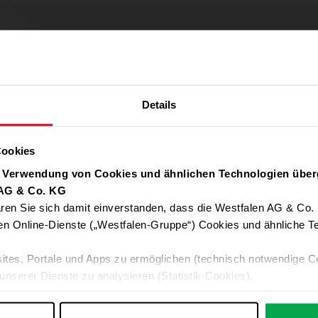
Details
Cookies
r Verwendung von Cookies und ähnlichen Technologien über
 AG & Co. KG
ren Sie sich damit einverstanden, dass die Westfalen AG & Co.
Verwendung von Google Maps zulassen
en Online-Dienste („Westfalen-Gruppe“) Cookies und ähnliche Te
Für die Auto-Adressvervollständigung, Standort-Karten und Routen-
ites, Portale und Apps zu ermöglichen (technisch notwendige C
Google-Anwendungen akzeptieren Sie bitte ALLE Cookies oder nur 
unserer Dienste zu analysieren (Statistik-Cookies),
Daten an Google übermittelt. Weitere Informationen:
Datenschutzerkl
 Ihre Interessen anzupassen (Personalisierungs-Cookies)
ng mit Ihren Interessen anzuzeigen (Marketing-Cookies) sowie