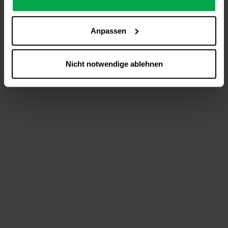
analysieren (Statistik-Cookies),
Inhalte und Funktionen an Ihre Interessen anzupassen
Anpassen
(Personalisierungs-Cookies)
Werbung in Übereinstimmung mit Ihren Interessen
anzuzeigen (Marketing-Cookies) sowie
Nicht notwendige ablehnen
….
Diese Einwilligung gilt für alle Online-Dienste der
Westfalen-Gruppe, die ein gemeinsames Consent-
Management-System nutzen. Ihre Entscheidung wird
domainübergreifend erkannt und respektiert, damit Sie
nicht auf jeder Plattform erneut zustimmen müssen.
Betroffene Online-Dienste:
westfalen.com,
hub.westfalen.com
Rechtsgrundlage:
Art. 6 Abs. 1 lit. a DSGVO i. V. m. § 25 Abs. 1 TDDDG
(für optionale Cookies),
§ 25 Abs. 1 TDDDG (für technisch notwendige
Cookies).