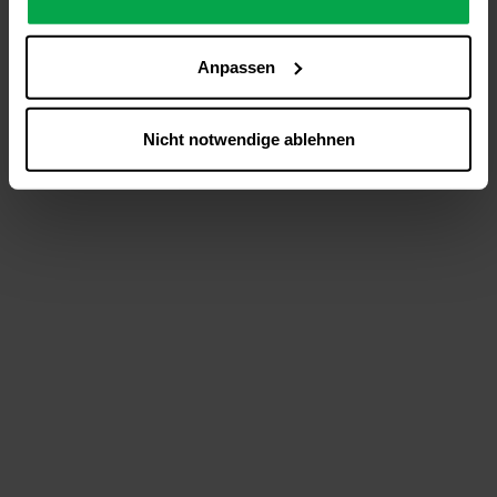
analysieren (Statistik-Cookies),
Inhalte und Funktionen an Ihre Interessen anzupassen
Anpassen
(Personalisierungs-Cookies)
Werbung in Übereinstimmung mit Ihren Interessen
anzuzeigen (Marketing-Cookies) sowie
Nicht notwendige ablehnen
….
Diese Einwilligung gilt für alle Online-Dienste der
Westfalen-Gruppe, die ein gemeinsames Consent-
Management-System nutzen. Ihre Entscheidung wird
domainübergreifend erkannt und respektiert, damit Sie
nicht auf jeder Plattform erneut zustimmen müssen.
Betroffene Online-Dienste:
westfalen.com,
hub.westfalen.com
Rechtsgrundlage:
Art. 6 Abs. 1 lit. a DSGVO i. V. m. § 25 Abs. 1 TDDDG
(für optionale Cookies),
§ 25 Abs. 1 TDDDG (für technisch notwendige
Cookies).