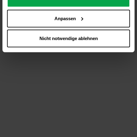
analysieren (Statistik-Cookies),
Inhalte und Funktionen an Ihre Interessen anzupassen
Anpassen
(Personalisierungs-Cookies)
Werbung in Übereinstimmung mit Ihren Interessen
anzuzeigen (Marketing-Cookies) sowie
Nicht notwendige ablehnen
….
Diese Einwilligung gilt für alle Online-Dienste der
Westfalen-Gruppe, die ein gemeinsames Consent-
Management-System nutzen. Ihre Entscheidung wird
domainübergreifend erkannt und respektiert, damit Sie
nicht auf jeder Plattform erneut zustimmen müssen.
Betroffene Online-Dienste:
westfalen.com,
hub.westfalen.com
Rechtsgrundlage:
Art. 6 Abs. 1 lit. a DSGVO i. V. m. § 25 Abs. 1 TDDDG
(für optionale Cookies),
§ 25 Abs. 1 TDDDG (für technisch notwendige
Cookies).