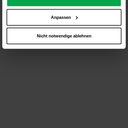
analysieren (Statistik-Cookies),
Inhalte und Funktionen an Ihre Interessen anzupassen
Anpassen
(Personalisierungs-Cookies)
Werbung in Übereinstimmung mit Ihren Interessen
anzuzeigen (Marketing-Cookies) sowie
Nicht notwendige ablehnen
….
Diese Einwilligung gilt für alle Online-Dienste der
Westfalen-Gruppe, die ein gemeinsames Consent-
Management-System nutzen. Ihre Entscheidung wird
domainübergreifend erkannt und respektiert, damit Sie
nicht auf jeder Plattform erneut zustimmen müssen.
Betroffene Online-Dienste:
westfalen.com,
hub.westfalen.com
Rechtsgrundlage:
Art. 6 Abs. 1 lit. a DSGVO i. V. m. § 25 Abs. 1 TDDDG
(für optionale Cookies),
§ 25 Abs. 1 TDDDG (für technisch notwendige
Cookies).