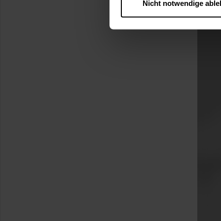
Nicht notwendige abl
….
Diese Einwilligung gilt für
nutzen. Ihre Entscheidung wir
zustimmen müssen.
Betroffene Online-Dienste:
Rechtsgrundlage:
Art. 6 Abs. 1 lit. a DSGVO
§ 25 Abs. 1 TDDDG (für t
Empfänger und Datenüberm
Consent-Management) sowie an
angemessenes Datenschutzniv
Standardvertragsklauseln).
Speicherdauer:
Cookies werd
400 Tage, sofern nicht geset
Verantwortlicher:
Westfalen