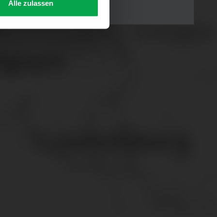
Alle zulassen
s Consent-Management-System
f jeder Plattform erneut
. für Webanalyse, Hosting,
ttlung in ein Land ohne
GVO sicher (z. B. EU-
male Speicherdauer beträgt
chutz@westfalen.com