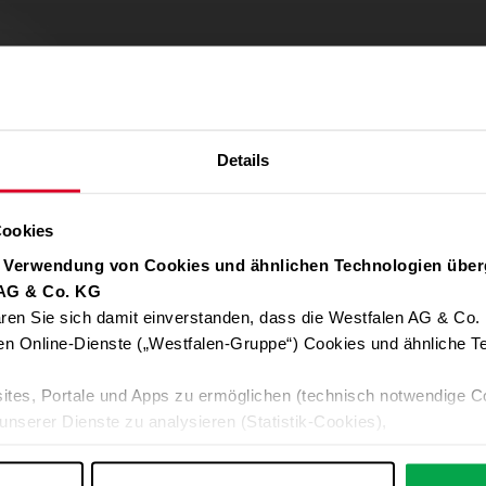
Details
Cookies
r Verwendung von Cookies und ähnlichen Technologien über
 AG & Co. KG
ren Sie sich damit einverstanden, dass die Westfalen AG & Co.
Verwendung von Google Maps zulassen
en Online-Dienste („Westfalen-Gruppe“) Cookies und ähnliche Te
Für die Auto-Adressvervollständigung, Standort-Karten und Routen-
ites, Portale und Apps zu ermöglichen (technisch notwendige C
Google-Anwendungen akzeptieren Sie bitte ALLE Cookies oder nur 
unserer Dienste zu analysieren (Statistik-Cookies),
Daten an Google übermittelt. Weitere Informationen:
Datenschutzerkl
 Ihre Interessen anzupassen (Personalisierungs-Cookies)
ng mit Ihren Interessen anzuzeigen (Marketing-Cookies) sowie