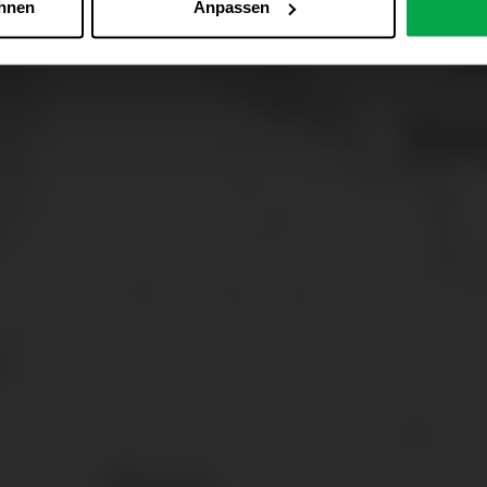
ehnen
Anpassen
Zu den Cookie-Einstellungen
 alle Online-Dienste der Westfalen-Gruppe, die ein gemeinsame
d domainübergreifend erkannt und respektiert, damit Sie nicht au
westfalen.com, hub.westfalen.com
 i. V. m. § 25 Abs. 1 TDDDG (für optionale Cookies),
echnisch notwendige Cookies).
ittlung:
Ihre Daten können an unsere Auftragsverarbeiter (z. B
 Partner in Drittländern übermittelt werden. Wenn eine Übermi
eau erfolgt, stellen wir geeignete Garantien gemäß Art. 46 DS
en je nach Zweck unterschiedlich lange gespeichert. Die maxi
zlich anders vorgeschrieben oder technisch erforderlich.
 AG & Co. KG, Industrieweg 43, 48155 Münster E-Mail: datens