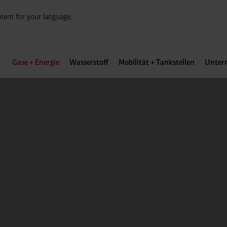
tent for your language.
Gase + Energie
Wasserstoff
Mobilität + Tankstellen
Unter