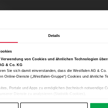
Details
Cookies
r Verwendung von Cookies und ähnlichen Technologien über
 AG & Co. KG
ren Sie sich damit einverstanden, dass die Westfalen AG & Co.
Verwendung von Google Maps zulassen
en Online-Dienste („Westfalen-Gruppe“) Cookies und ähnliche Te
Für die Auto-Adressvervollständigung, Standort-Karten und Routen-
ites, Portale und Apps zu ermöglichen (technisch notwendige C
Google-Anwendungen akzeptieren Sie bitte ALLE Cookies oder nur 
unserer Dienste zu analysieren (Statistik-Cookies),
Daten an Google übermittelt. Weitere Informationen:
Datenschutzerkl
 Ihre Interessen anzupassen (Personalisierungs-Cookies)
ng mit Ihren Interessen anzuzeigen (Marketing-Cookies) sowie