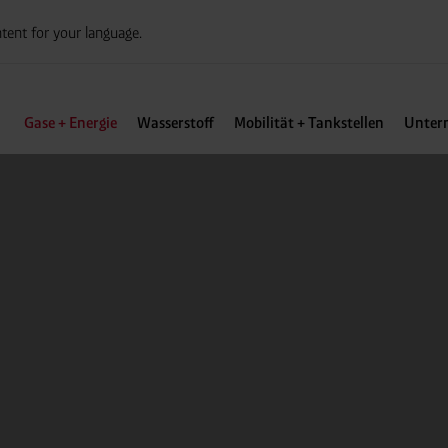
tent for your language.
Gase + Energie
Wasserstoff
Mobilität + Tankstellen
Unter