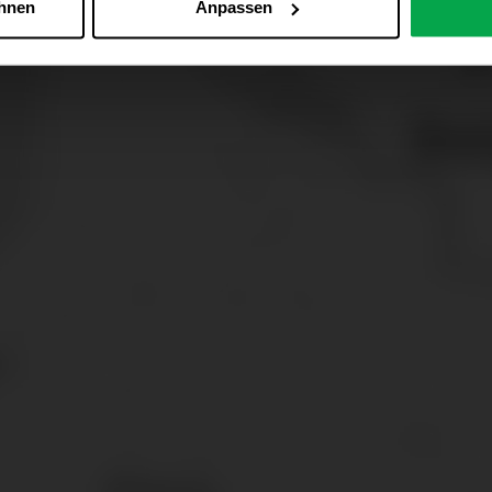
ehnen
Anpassen
Zu den Cookie-Einstellungen
 alle Online-Dienste der Westfalen-Gruppe, die ein gemeinsame
d domainübergreifend erkannt und respektiert, damit Sie nicht au
westfalen.com, hub.westfalen.com
 i. V. m. § 25 Abs. 1 TDDDG (für optionale Cookies),
echnisch notwendige Cookies).
ittlung:
Ihre Daten können an unsere Auftragsverarbeiter (z. B
 Partner in Drittländern übermittelt werden. Wenn eine Übermi
eau erfolgt, stellen wir geeignete Garantien gemäß Art. 46 DS
en je nach Zweck unterschiedlich lange gespeichert. Die maxi
zlich anders vorgeschrieben oder technisch erforderlich.
 AG & Co. KG, Industrieweg 43, 48155 Münster E-Mail: datens