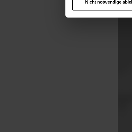
Nicht notwendige abl
….
Diese Einwilligung gilt für
nutzen. Ihre Entscheidung wir
zustimmen müssen.
Betroffene Online-Dienste:
Rechtsgrundlage:
Art. 6 Abs. 1 lit. a DSGVO
§ 25 Abs. 1 TDDDG (für t
Empfänger und Datenüberm
Consent-Management) sowie an
angemessenes Datenschutzniv
Standardvertragsklauseln).
Speicherdauer:
Cookies werd
400 Tage, sofern nicht geset
Verantwortlicher:
Westfalen