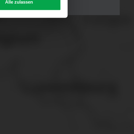
Alle zulassen
s Consent-Management-System
f jeder Plattform erneut
. für Webanalyse, Hosting,
ttlung in ein Land ohne
GVO sicher (z. B. EU-
male Speicherdauer beträgt
chutz@westfalen.com